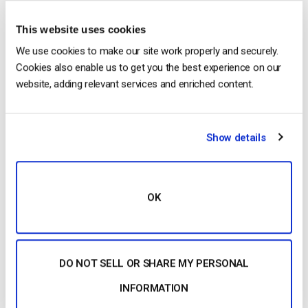
en su URL de transmisión:
rtmp://
b
.epxxxx.i.akamaientrypoint.net/EntryPoint
This website uses cookies
We use cookies to make our site work properly and securely.
– Cree una nueva transmisión (si esto funciona, contacte a
Cookies also enable us to get you the best experience on our
nuestro equipo de soporte técnico así podemos investigar el
website, adding relevant services and enriched content.
canal original)
– Visite nuestro chat para recibir más asistencia
Show details
Dacast Team
OK
DO NOT SELL OR SHARE MY PERSONAL
INFORMATION
Free 14-Day Trial