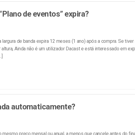
line
Análise de Vídeo
“Plano de eventos” expira?
Monetização de Vídeo
a
Marketing em Vídeo
a largura de banda expira 12 meses (1 ano) após a compra. Se tiver
 altura, Ainda não é um utilizador Dacast e está interessado em ex
…]
vada automaticamente?
 mesmo preço mensal ou anual, a menos que cancele antes do fina