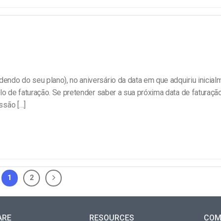
do do seu plano), no aniversário da data em que adquiriu inicial
lo de faturação. Se pretender saber a sua próxima data de faturaçã
ssão […]
1
2
ARE
RESOURCES
COM