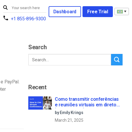
Dashboard
Free Trial
+1 855-896-9300
Search
 e PayPal.
Recent
ter
Como transmitir conferências
e reuniões virtuais em direto
[2021 Update]
by Emily Krings
March 21, 2025