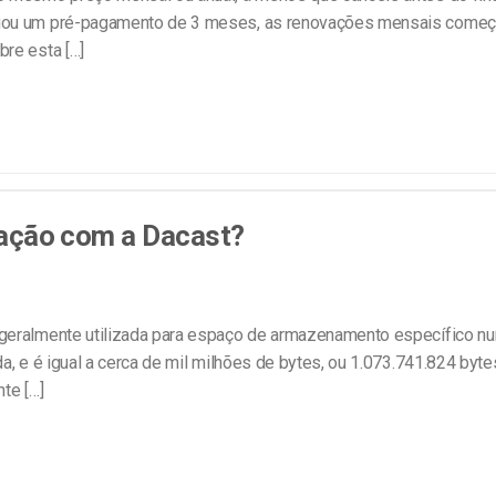
tuou um pré-pagamento de 3 meses, as renovações mensais começa
re esta […]
elação com a Dacast?
geralmente utilizada para espaço de armazenamento específico n
a, e é igual a cerca de mil milhões de bytes, ou 1.073.741.824 byte
te […]