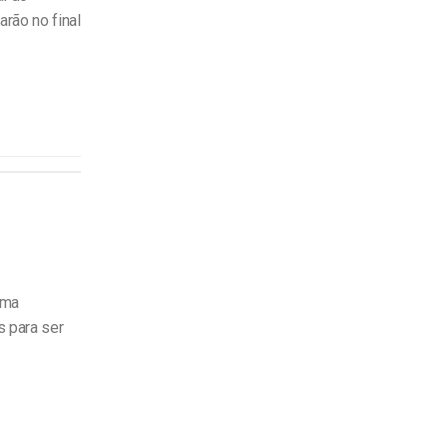
rão no final
uma
s para ser