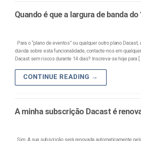
Alojamento de Vídeo On
Quando é que a largura de banda do 
Video CMS
Privacidade e Seguranç
Para o “plano de eventos” ou qualquer outro plano Dacast, 
dúvida sobre esta funcionalidade, contacte-nos em qualquer
Dacast sem riscos durante 14 dias? Inscreva-se hoje para [
CONTINUE READING
→
A minha subscrição Dacast é reno
Sim. A sua subscrição será renovada automaticamente pelo