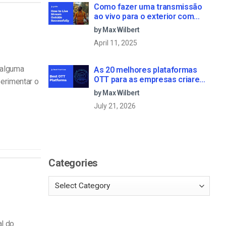
Como fazer uma transmissão
ao vivo para o exterior com
sucesso: Um guia passo-a-
by Max Wilbert
passo [2021 Update]
April 11, 2025
 alguma
As 20 melhores plataformas
OTT para as empresas criarem
perimentar o
o seu próprio serviço de
by Max Wilbert
streaming (2026)
July 21, 2026
Categories
l do