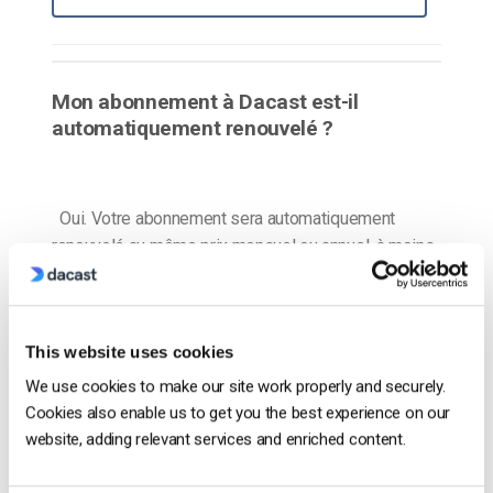
Mon abonnement à Dacast est-il
automatiquement renouvelé ?
Oui. Votre abonnement sera automatiquement
renouvelé au même prix mensuel ou annuel, à moins
que vous ne l’annuliez avant la fin de la période de
facturation. Si vous avez acheté un plan mensuel et
prépayé pour 3 mois, les renouvellements mensuels
This website uses cookies
commenceront à la fin de la période prépayée de 3
mois. Si vous […]
We use cookies to make our site work properly and securely.
Cookies also enable us to get you the best experience on our
website, adding relevant services and enriched content.
CONTINUER LA LECTURE
→