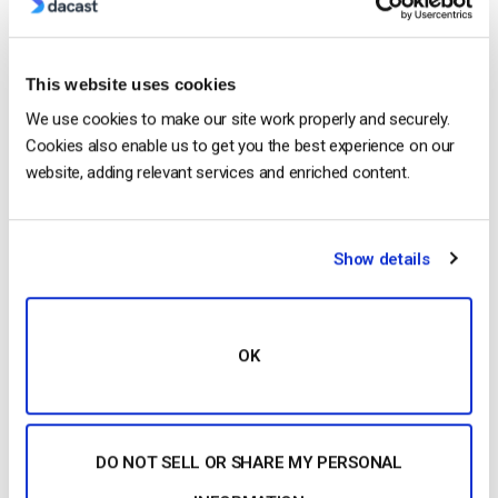
Category: Transmissão em direto
This website uses cookies
We use cookies to make our site work properly and securely.
Jose Guevara
Cookies also enable us to get you the best experience on our
website, adding relevant services and enriched content.
Jose is a part of the Dacast Customer
Onboarding team and started working with
the company in 2016. He has vast
Show details
experience in customer
service/engagement and live streaming
support.
OK
DO NOT SELL OR SHARE MY PERSONAL