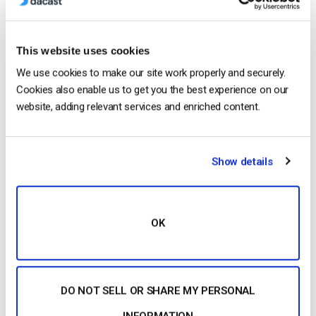
Category: Streaming en direct
This website uses cookies
We use cookies to make our site work properly and securely.
Jose Guevara
Cookies also enable us to get you the best experience on our
website, adding relevant services and enriched content.
Jose is a part of the Dacast Customer
Onboarding team and started working with
the company in 2016. He has vast
Show details
experience in customer
service/engagement and live streaming
support.
OK
DO NOT SELL OR SHARE MY PERSONAL
INFORMATION