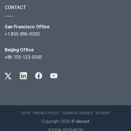
CONTACT
San Francisco Office
+1 855-896-9300
Beijing Office
+86 105-123-5043
GDPR
PRIVACY POLICY
TERMS OF SERVICE
SITEMAP
Copyright 2026 ©
dacast
京ICP备19031887号