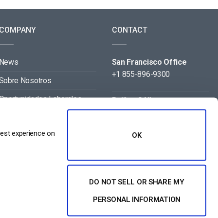
COMPANY
CONTACT
News
San Francisco Office
+1 855-896-9300
Sobre Nosotros
Oportunidades Laborales
Beijing Office
+86 105-123-5043
Contact
best experience on
OK
Aliados
DO NOT SELL OR SHARE MY
PERSONAL INFORMATION