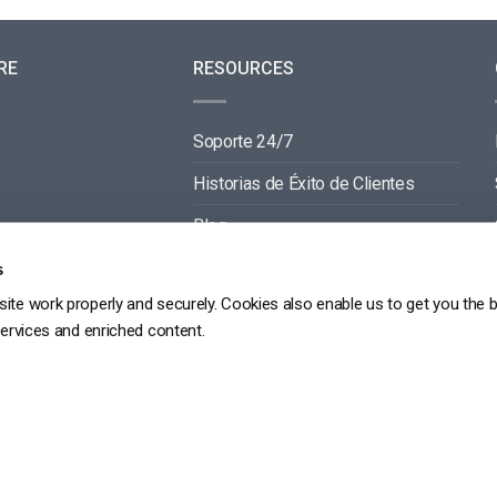
RE
RESOURCES
Soporte 24/7
Historias de Éxito de Clientes
Blog
Documentación de Video API
s
ite work properly and securely. Cookies also enable us to get you the 
Documentación de Reproductor API
services and enriched content.
GDPR
POLÍTICA DE PRIVACIDAD
TÉRMINOS DE SERVICIO
MAPA DEL SITIO
Copyright 2026 ©
dacast
京ICP备19031887号