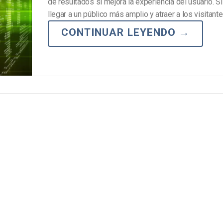
de resultados si mejora la experiencia del usuario. S
Marketing de Video
Emisoras de Radio y Televisión
llegar a un público más amplio y atraer a los visitante
CONTINUAR LEYENDO
→