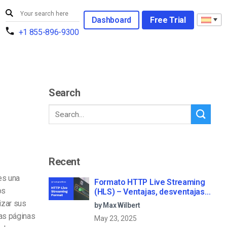
Dashboard
Free Trial
+1 855-896-9300
Search
Recent
es una
Formato HTTP Live Streaming
os
(HLS) – Ventajas, desventajas y
cómo funciona
izar sus
by Max Wilbert
las páginas
May 23, 2025