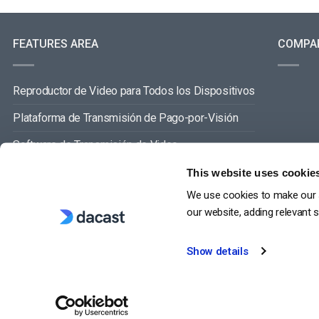
FEATURES AREA
COMPA
Reproductor de Video para Todos los Dispositivos
Plataforma de Transmisión de Pago-por-Visión
Software de Transmisión de Video
Gestión de Contenidos de Video
This website uses cookie
We use cookies to make our s
VER TODO
our website, adding relevant 
Show details