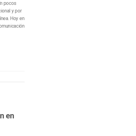
En pocos
ional y por
línea. Hoy en
comunicación
ón en