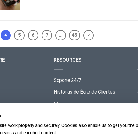
4
5
6
7
…
45
RE
RESOURCES
Soporte 24/7
Historias de Éxito de Clientes
Blog
Documentación de Video API
s
ite work properly and securely. Cookies also enable us to get you the 
Documentación de Reproductor API
services and enriched content.