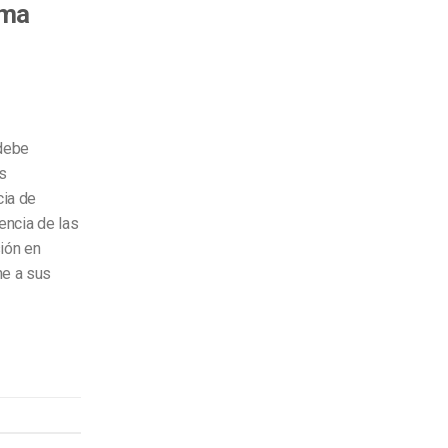
rma
 debe
us
cia de
encia de las
ión en
ne a sus