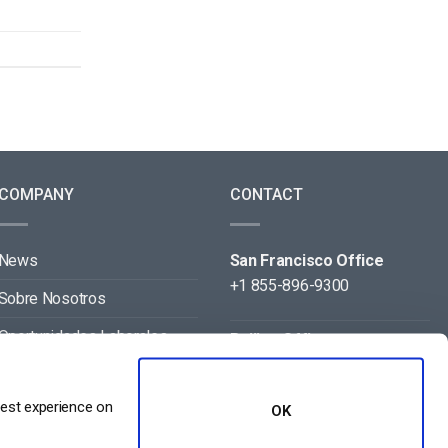
COMPANY
CONTACT
News
San Francisco Office
+1 855-896-9300
Sobre Nosotros
Oportunidades Laborales
Beijing Office
+86 105-123-5043
Contact
best experience on
OK
Aliados