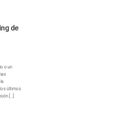
ing de
io o un
 has
la
los últimos
sión […]