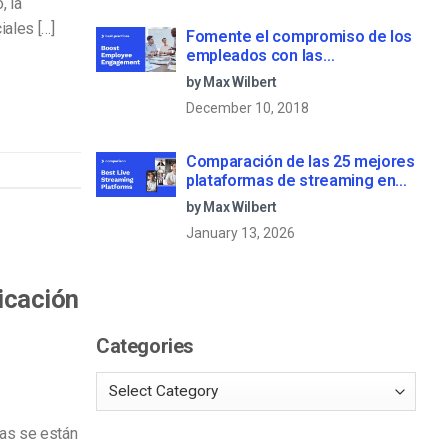
, la
iales […]
Fomente el compromiso de los
empleados con las
comunicaciones corporativas
by Max Wilbert
en directo
December 10, 2018
Comparación de las 25 mejores
plataformas de streaming en
directo en 2025
by Max Wilbert
January 13, 2026
icación
Categories
as se están