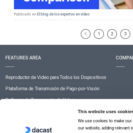
Publicado en
El blog de los expertos en vídeo
1
2
3
FEATURES AREA
COMPA
Reproductor de Video para Todos los Dispositivos
Plataforma de Transmisión de Pago-por-Visión
Software de Transmisión de Video
Gestión de Contenidos de Video
This website uses cookie
We use cookies to make our s
VER TODO
our website, adding relevant 