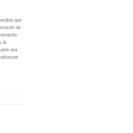
cesible que
nsmisión de
ovimiento
, la
uiere una
intonicen.