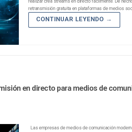
realizar crea streams en directo fácilmente. De hecho
Marketing de Video
Emisoras de Radio y Televisión
retransmisión gratuita en plataformas de medios soc
CONTINUAR LEYENDO
→
misión en directo para medios de comun
Las empresas de medios de comunicación modern