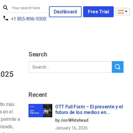
Dashboard
Free Trial
+1 855-896-9300
Search
2025
Recent
elto más
OTT Full Form – El presente y el
s en el
futuro de los medios en
streaming
 permite a
by Jon Whitehead
anzado,
January 16, 2026