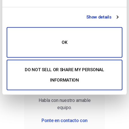
Nuestro amable equipo está siempre a tu
Show details
disposición para charlar.
OK
DO NOT SELL OR SHARE MY PERSONAL
INFORMATION
Asistencia por correo
electrónico
Habla con nuestro amable
equipo.
Ponte en contacto con