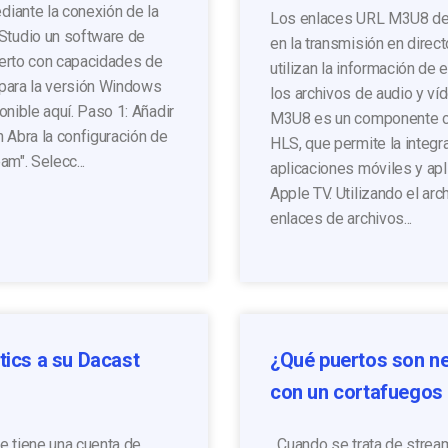
diante la conexión de la
Los enlaces URL M3U8 de
Studio un software de
en la transmisión en direc
bierto con capacidades de
utilizan la información de 
 para la versión Windows
los archivos de audio y ví
ponible aquí. Paso 1: Añadir
M3U8 es un componente cru
n Abra la configuración de
HLS, que permite la integr
m". Selecc...
aplicaciones móviles y ap
Apple TV. Utilizando el ar
enlaces de archivos...
tics a su Dacast
¿Qué puertos son ne
con un cortafuego
 tiene una cuenta de
Cuando se trata de stream