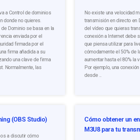
iva a Control de dominios
No existe una velocidad mí
en donde no quieres.
transmisión en directo en
l de Dominio se basa en la
del vídeo que quieras tran
rencia enviada por el
conexión a Internet debe 
guridad firmada por el
que piensa utilizar para li
 una firma añadida a su
cómodamente el 50% de la 
izando una clave de firma
aumentar hasta el 80% la v
st. Normalmente, las
Por ejemplo, una conexión 
desde ...
ming (OBS Studio)
Cómo obtener un en
M3U8 para tu transm
mos a discutir cómo