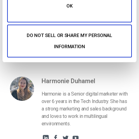
Si todavía necesita ayuda para eliminar el contenido de vídeo
OK
o tiene alguna pregunta sobre la configuración de Dacast, por
favor
contáctenos
en cualquier momento a través de nuestro
chat
o
correo electrónico
.
DO NOT SELL OR SHARE MY PERSONAL
INFORMATION
Empiece Gratis
Harmonie Duhamel
Harmonie is a Senior digital marketer with
over 6 years in the Tech Industry. She has
a strong marketing and sales background
and loves to work in multilingual
environments.