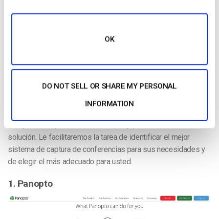
conferencias
La solución de captura de conferencias adecuada para usted
puede ser un sistema de captura de conferencias basado en
OK
hardware o una solución de software. Tal vez incluso un
híbrido de ambos. Cada uno tiene sus pros y sus contras, que
veremos a continuación.
DO NOT SELL OR SHARE MY PERSONAL
Teniendo en cuenta sus necesidades específicas, a
continuación encontrará 5 de las mejores soluciones de
INFORMATION
captura de conferencias para ayudarle a decidir. Nuestra lista
incluye los mejores usos, funciones y precios de cada
solución. Le facilitaremos la tarea de identificar el mejor
sistema de captura de conferencias para sus necesidades y
de elegir el más adecuado para usted.
1. Panopto