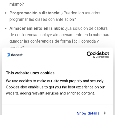
mismo?
Programación a distancia:
¿Pueden los usuarios
programar las clases con antelación?
Almacenamiento en la nube:
¿La solución de captura
de conferencias incluye almacenamiento en la nube para
guardar las conferencias de forma fácil, cómoda y
segura?
Datos en tiempo real:
¿Puede ver rápida y fácilmente
datos importantes como el número de espectadores
actuales de sus conferencias?
This website uses cookies
Escalabilidad e integración:
¿Permite una fácil
We use cookies to make our site work properly and securely.
adaptación a las actualizaciones y puede integrar
Cookies also enable us to get you the best experience on our
perfectamente su software de captura de contenidos y
website, adding relevant services and enriched content.
conferencias con el resto de su tecnología?
Las 5 mejores soluciones de captura de
Show details