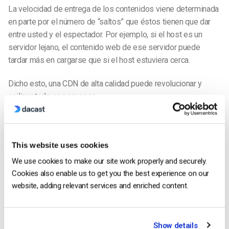
La velocidad de entrega de los contenidos viene determinada
en parte por el número de “saltos” que éstos tienen que dar
entre usted y el espectador. Por ejemplo, si el host es un
servidor lejano, el contenido web de ese servidor puede
tardar más en cargarse que si el host estuviera cerca.
Dicho esto, una CDN de alta calidad puede revolucionar y
agilizar todo ese
proceso.
Qué
buscar en una CDN
Hay algunos aspectos diferentes de ciertas CDN que las
This website uses cookies
hacen más útiles que otras.
We use cookies to make our site work properly and securely.
Estos factores incluyen:
Cookies also enable us to get you the best experience on our
website, adding relevant services and enriched content.
El número de servidores de la red
Distribución geográfica de los servidores
Show details