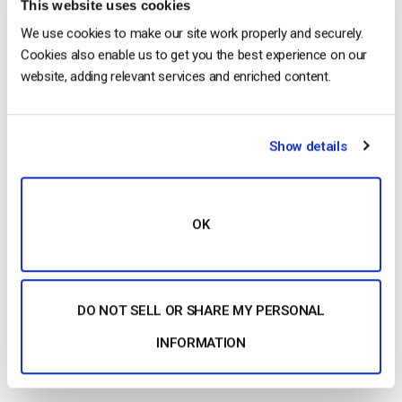
This website uses cookies
Asociaciones y patrocinios
We use cookies to make our site work properly and securely.
Considere la posibilidad de establecer asociaciones
Cookies also enable us to get you the best experience on our
estratégicas con otras empresas OTT, creadores de
website, adding relevant services and enriched content.
contenidos, anunciantes o grupos sin ánimo de lucro. Es
posible que establezca relaciones de beneficio mutuo que le
permitan llegar a un público más amplio. La marca compartida
Show details
y el marketing con causa entran dentro de esta categoría.
Contenido gratuito
OK
Ya lo hemos mencionado, pero no está de más repetirlo. Los
contenidos creativos y gratuitos de alta calidad pueden ser
una gran herramienta de marketing. Piense en entradas de
DO NOT SELL OR SHARE MY PERSONAL
blog, libros electrónicos, infografías, podcasts, vídeos y
mucho más.
INFORMATION
Upsell