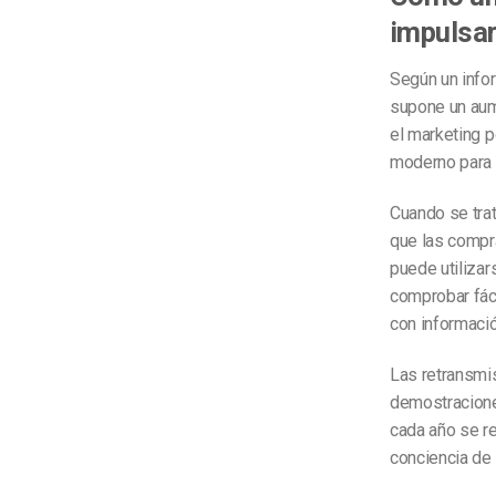
impulsar
Según un info
supone un aum
el marketing p
moderno para
Cuando se trat
que las compr
puede utilizar
comprobar fáci
con informació
Las retransmis
demostracione
cada año se r
conciencia de 