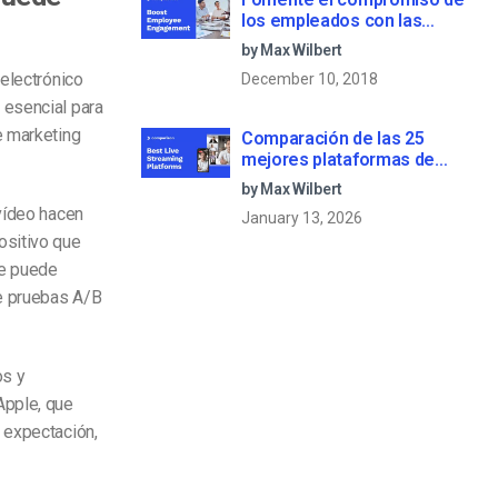
los empleados con las
comunicaciones corporativas
by Max Wilbert
en directo
 electrónico
December 10, 2018
 esencial para
e marketing
Comparación de las 25
mejores plataformas de
streaming en directo en 2025
by Max Wilbert
 vídeo hacen
January 13, 2026
ositivo que
se puede
te pruebas A/B
os y
pple, que
 expectación,