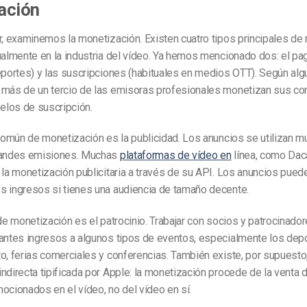
ación
r, examinemos la monetización. Existen cuatro tipos principales de
ualmente en la industria del vídeo. Ya hemos mencionado dos: el pa
eportes) y las suscripciones (habituales en medios OTT). Según al
 más de un tercio de las emisoras profesionales monetizan sus co
los de suscripción.
 común de monetización es la publicidad. Los anuncios se utilizan m
randes emisiones. Muchas
plataformas de vídeo en
línea, como Dacas
 la monetización publicitaria a través de su API. Los anuncios pued
s ingresos si tienes una audiencia de tamaño decente.
 de monetización es el patrocinio. Trabajar con socios y patrocinad
tantes ingresos a algunos tipos de eventos, especialmente los depo
o, ferias comerciales y conferencias. También existe, por supuesto,
ndirecta tipificada por Apple: la monetización procede de la venta 
ocionados en el vídeo, no del vídeo en sí.