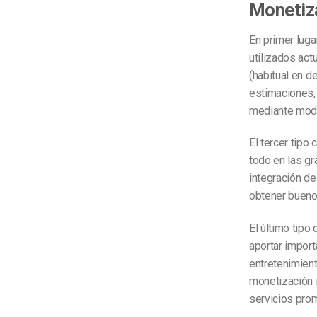
Monetiz
En primer luga
utilizados act
(habitual en d
estimaciones,
mediante mode
El tercer tipo
todo en las g
integración de
obtener bueno
El último tipo
aportar impor
entretenimient
monetización i
servicios prom