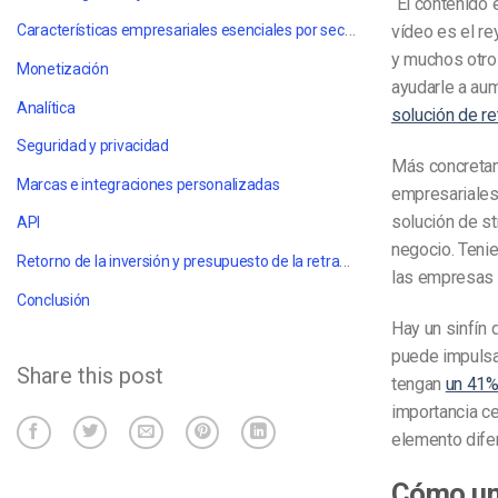
“El contenido 
Características empresariales esenciales por sector
vídeo es el re
y muchos otros
Monetización
ayudarle a aum
Analítica
solución de re
Seguridad y privacidad
Más concretam
Marcas e integraciones personalizadas
empresariales
solución de st
API
negocio. Tenie
Retorno de la inversión y presupuesto de la retransmisión en directo
las empresas 
Conclusión
Hay un sinfín 
puede impulsa
Share this post
tengan
un 41%
importancia ce
elemento difer
Cómo una