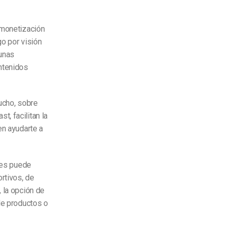
 monetización
go por visión
gunas
ntenidos
ucho, sobre
t, facilitan la
en ayudarte a
ores puede
rtivos, de
 la opción de
de productos o