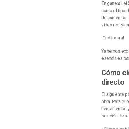
En general, el
como el tipo 
de contenido. 
vídeo registr
¡Qué locura!
Ya hemos expli
esenciales pa
Cómo ele
directo
El siguiente 
obra. Para ell
herramientas y
solución de re