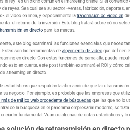
es el rey” es un dicho común en el marketing online. Si el contenido e
y de reyes. Sea cual sea su sector -ventas, fabricación, deportes, e
-, el vídeo en línea, y especialmente la
transmisión de vídeo en
dir
entar el retorno de la inversión. Este blog tratará sobre cómo selec
transmisión en directo
para las marcas.
ente, este blog examinará las funciones esenciales que necesitan
. Estas son las herramientas de
alojamiento de vídeo
que definen l
reaming en directo. Con estas funciones de gama alta, puede impul
ndo esto en cuenta, este post también examinará el ROI y cómo cal
de streaming en directo.
de estadísticas que respaldan la afirmación de que la retransmisión
r su negocio. Por ejemplo, es probable que las empresas que utili
 más de tráfico web procedente de búsquedas
que las que no lo ut
ntral de la búsqueda en el panorama empresarial moderno, se trata
enciador fundamental. Veamos algunas de estas estadísticas y lo q
 solución de retransmisión en directo 