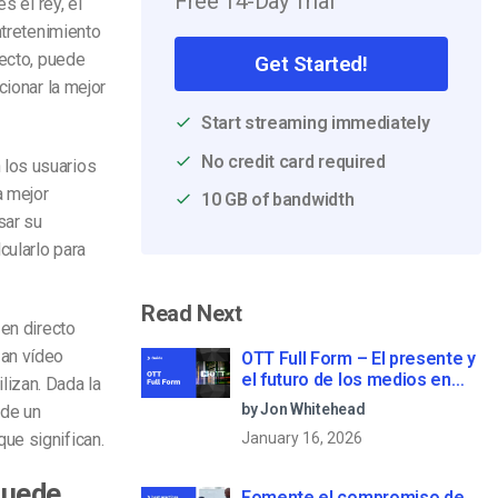
Free 14-Day Trial
s el rey, el
ntretenimiento
ecto, puede
Get Started!
cionar la mejor
Start streaming immediately
No credit card required
 los usuarios
a mejor
10 GB of bandwidth
sar su
cularlo para
Read Next
 en directo
zan vídeo
OTT Full Form – El presente y
el futuro de los medios en
ilizan. Dada la
streaming
by Jon Whitehead
 de un
ue significan.
January 16, 2026
puede
Fomente el compromiso de