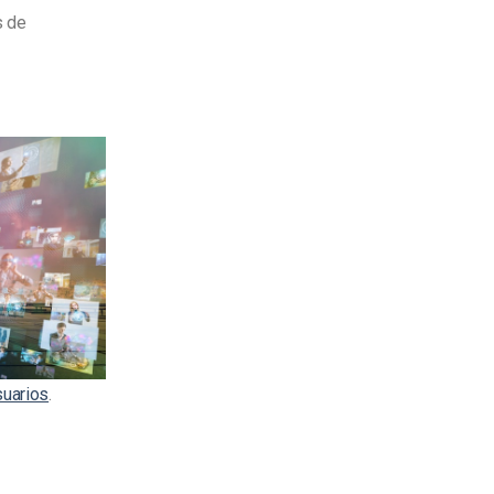
s de
suarios
.