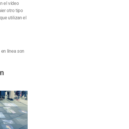
n el vídeo
ier otro tipo
ue utilizan el
 en línea son
en