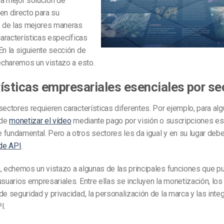
la mejor solución de
en directo para su
 de las mejores maneras
 características específicas
En la siguiente sección de
 echaremos un vistazo a esto.
ísticas empresariales esenciales por se
sectores requieren características diferentes. Por ejemplo, para al
 de
monetizar el vídeo
mediante pago por visión o suscripciones es
fundamental. Pero a otros sectores les da igual y en su lugar deb
 de API
.
n, echemos un vistazo a algunas de las principales funciones que 
usuarios empresariales. Entre ellas se incluyen la monetización, los a
de seguridad y privacidad, la personalización de la marca y las integ
I.