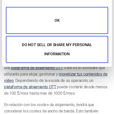
plataforma.
Para empezar, tendrás que invertir en el
desarrollo de un sitio
OK
web
, una aplicación para móviles y una aplicación para
televisores inteligentes. Estos activos tecnológicos tendrán
que ser mantenidos a lo largo del tiempo, y su coste
dependerá de si subcontrata el trabajo o si cuenta con un
DO NOT SELL OR SHARE MY PERSONAL
equipo que se encargue internamente.
INFORMATION
La siguiente inversión importante que tendrá que hacer es en
una
plataforma de alojamiento OTT
. Este es el software que
utilizarás para alojar, gestionar y
monetizar tus contenidos de
vídeo
. Dependiendo de la escala de su operación, un
plataforma de alojamiento OTT
puede costarle desde menos
de 100 $/mes hasta más de 1000 $/mes.
En relación con los costes de alojamiento, tendrá que
considerar los costes de ancho de banda. Esto también