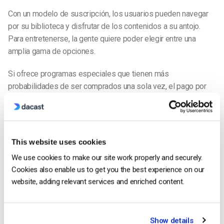
Con un modelo de suscripción, los usuarios pueden navegar
por su biblioteca y disfrutar de los contenidos a su antojo.
Para entretenerse, la gente quiere poder elegir entre una
amplia gama de opciones.
Si ofrece programas especiales que tienen más
probabilidades de ser comprados una sola vez, el pago por
visión es lo más lógico, pero los anuncios también podrían
funcionar en esta situación.
Con una programación especial, es más probable que la gente
This website uses cookies
quiera pagar por acceder a ese contenido exclusivo o esperar
We use cookies to make our site work properly and securely.
a ver los anuncios para poder verlo.
Cookies also enable us to get you the best experience on our
website, adding relevant services and enriched content.
Costes de explotación
Hay varios costes asociados al
funcionamiento de una
plataforma
de streaming, y todos ellos entrarán en juego a la
Show details
hora de determinar qué tipo de precio va a ponerle a su