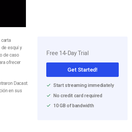
 carta
 de esquí y
Free 14-Day Trial
io de caso
ara ofrecer
Get Started!
ntraron Dacast.
Start streaming immediately
ación en sus
No credit card required
10 GB of bandwidth