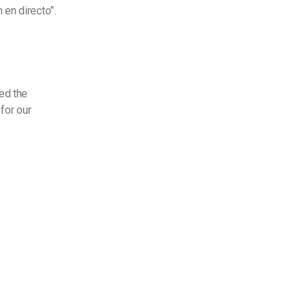
en directo”.
ped the
for our