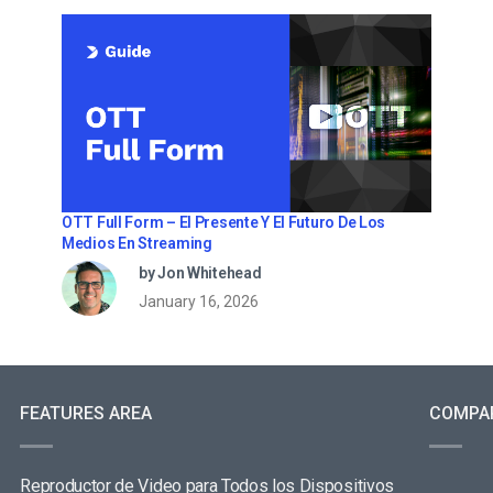
OTT Full Form – El Presente Y El Futuro De Los
Medios En Streaming
by Jon Whitehead
January 16, 2026
FEATURES AREA
COMPA
Reproductor de Video para Todos los Dispositivos