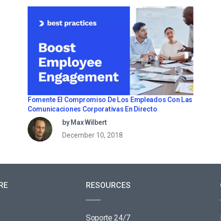
Fomente El Compromiso De Los Empleados Con Las
Comunicaciones Corporativas En Directo
by Max Wilbert
December 10, 2018
RE
RESOURCES
Soporte 24/7