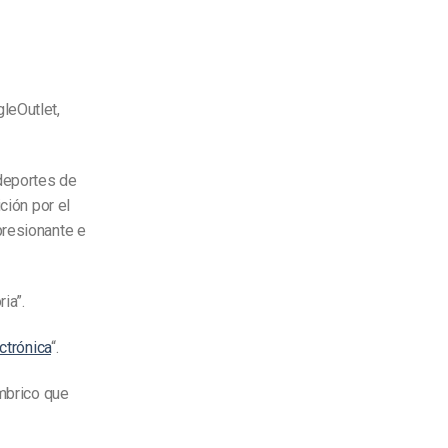
leOutlet,
 deportes de
ción por el
presionante e
ia”.
ctrónica
“.
ámbrico que