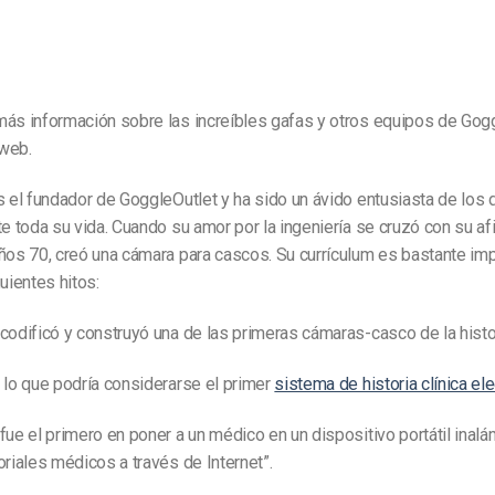
más información sobre las increíbles gafas y otros equipos de Gogg
 web.
s el fundador de GoggleOutlet y ha sido un ávido entusiasta de los
te toda su vida. Cuando su amor por la ingeniería se cruzó con su afi
ños 70, creó una cámara para cascos. Su currículum es bastante im
guientes hitos:
codificó y construyó una de las primeras cámaras-casco de la histor
 lo que podría considerarse el primer
sistema de historia clínica ele
fue el primero en poner a un médico en un dispositivo portátil inal
oriales médicos a través de Internet”.