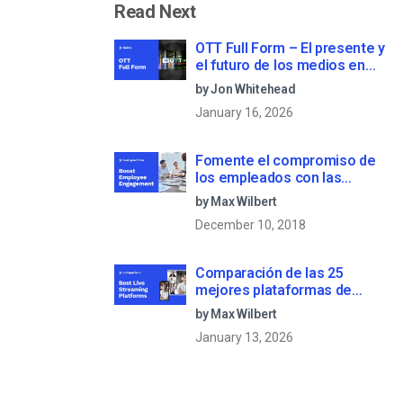
Read Next
OTT Full Form – El presente y
el futuro de los medios en
streaming
by Jon Whitehead
January 16, 2026
Fomente el compromiso de
los empleados con las
comunicaciones corporativas
by Max Wilbert
en directo
December 10, 2018
Comparación de las 25
mejores plataformas de
streaming en directo en 2025
by Max Wilbert
January 13, 2026