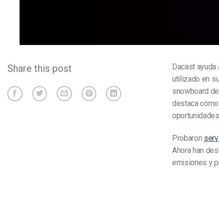
Dacast ayuda a
Share this post
utilizado en 
snowboard de 
destaca cómo G
oportunidades 
Probaron
serv
Ahora han desc
emisiones y p