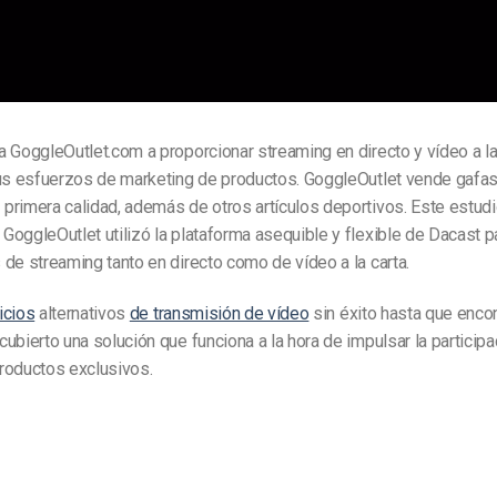
 GoggleOutlet.com a proporcionar streaming en directo y vídeo a la
sus esfuerzos de marketing de productos. GoggleOutlet vende gafas
primera calidad, además de otros artículos deportivos. Este estud
oggleOutlet utilizó la plataforma asequible y flexible de Dacast p
de streaming tanto en directo como de vídeo a la carta.
icios
alternativos
de transmisión de vídeo
sin éxito hasta que enco
ubierto una solución que funciona a la hora de impulsar la particip
roductos exclusivos.