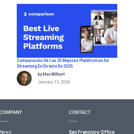
Comparación De Las 25 Mejores Plataformas De
Streaming En Directo En 2025
by Max Wilbert
January 13, 2026
COMPANY
CONTACT
News
San Francisco Office