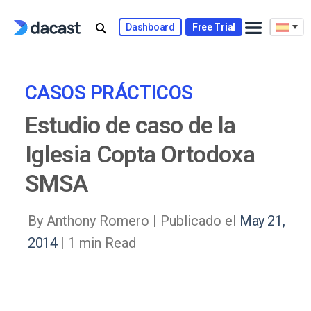
Skip
to
Dashboard
Free Trial
content
CASOS PRÁCTICOS
Estudio de caso de la
Iglesia Copta Ortodoxa
SMSA
By Anthony Romero |
Publicado el
May 21,
2014
| 1 min Read