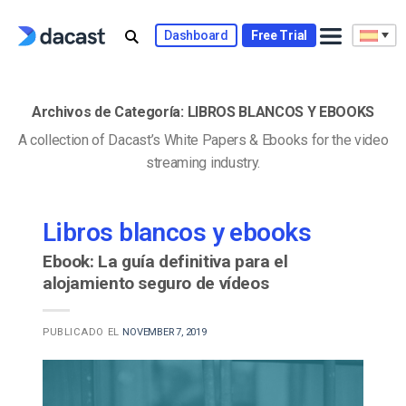
Skip
to
Dashboard
Free Trial
content
Archivos de Categoría:
LIBROS BLANCOS Y EBOOKS
A collection of Dacast’s White Papers & Ebooks for the video
streaming industry.
Libros blancos y ebooks
Ebook: La guía definitiva para el
alojamiento seguro de vídeos
PUBLICADO EL
NOVEMBER 7, 2019