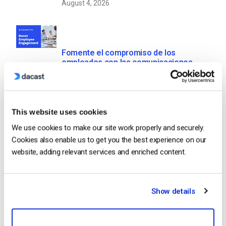
August 4, 2026
Fomente el compromiso de los
empleados con las comunicaciones
corporativas en directo
by Max Wilbert
July 31, 2026
This website uses cookies
We use cookies to make our site work properly and securely.
Comparación de las 25 mejores
Cookies also enable us to get you the best experience on our
plataformas de streaming en directo en
website, adding relevant services and enriched content.
2025
by Max Wilbert
July 29, 2026
Show details