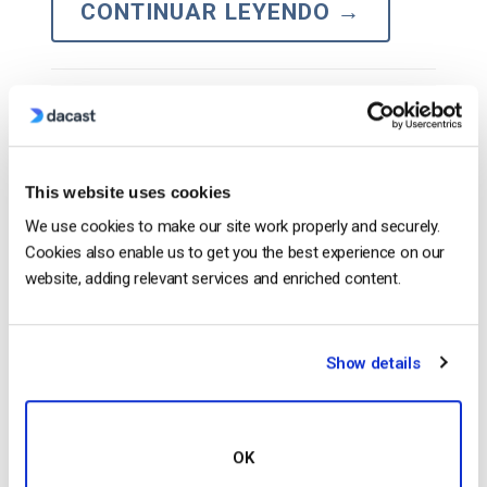
CONTINUAR LEYENDO
→
Por qué Dacast emitirá en directo y
alojará sus contenidos de vídeo en línea
en 2021
This website uses cookies
We use cookies to make our site work properly and securely.
Cookies also enable us to get you the best experience on our
…with your logo
and
colors to put your br
and
front
website, adding relevant services and enriched content.
and
center. The look
and
feel of your content is
completely up to you. High-Definition Streaming
Broadcast in full HD…
Show details
CONTINUAR LEYENDO
→
OK