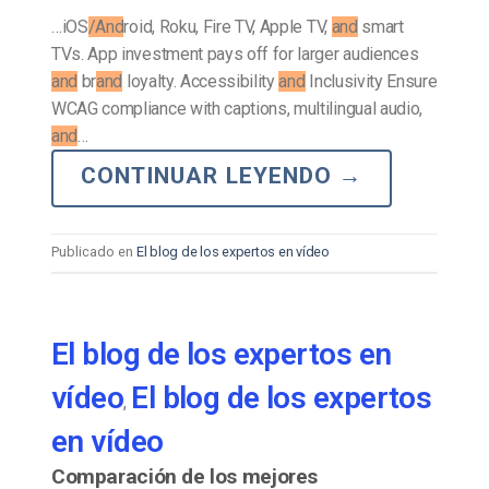
…iOS
/And
roid, Roku, Fire TV, Apple TV,
and
smart
TVs. App investment pays off for larger audiences
and
br
and
loyalty. Accessibility
and
Inclusivity Ensure
WCAG compliance with captions, multilingual audio,
and
…
CONTINUAR LEYENDO
→
Publicado en
El blog de los expertos en vídeo
El blog de los expertos en
vídeo
El blog de los expertos
,
en vídeo
Comparación de los mejores