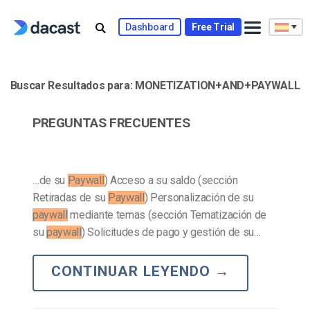
Skip
to
Dashboard
Free Trial
content
Buscar Resultados para:
MONETIZATION+AND+PAYWALL
PREGUNTAS FRECUENTES
…de su
Paywall
) Acceso a su saldo (sección
Retiradas de su
Paywall
) Personalización de su
paywall
mediante temas (sección Tematización de
su
paywall
) Solicitudes de pago y gestión de su…
CONTINUAR LEYENDO
→