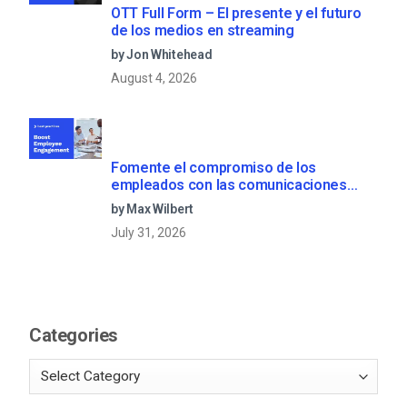
OTT Full Form – El presente y el futuro
de los medios en streaming
by Jon Whitehead
August 4, 2026
Fomente el compromiso de los
empleados con las comunicaciones
corporativas en directo
by Max Wilbert
July 31, 2026
Categories