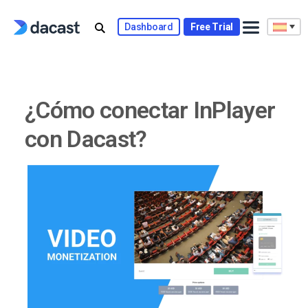
Skip
to
Dashboard
Free Trial
content
¿Cómo conectar InPlayer
con Dacast?