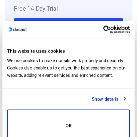
Free 14-Day Trial
Get Started!
Start streaming immediately
This website uses cookies
No credit card required
We use cookies to make our site work properly and securely.
10 GB of bandwidth
Cookies also enable us to get you the best experience on our
website, adding relevant services and enriched content.
Read Next
Show details
Formato HTTP Live Streaming (HLS) –
OK
Ventajas, desventajas y cómo funciona
by Max Wilbert