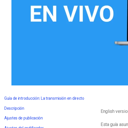
Aprendizaje en Línea
Privacidad y Seguridad
Guía de introducción: La transmisión en directo
Descripción
English versio
Ajustes de publicación
Esta guía asum
Ajustes del codificador