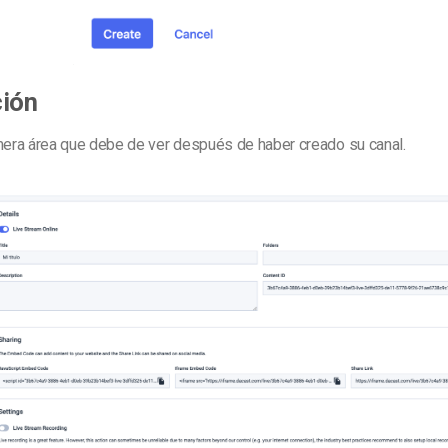
ción
imera área que debe de ver después de haber creado su canal.