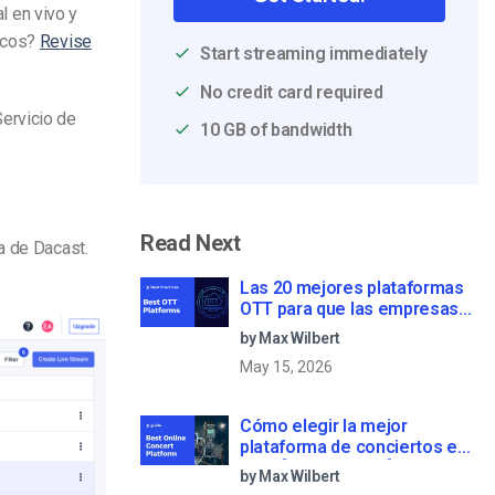
l en vivo y
icos?
Revise
Start streaming immediately
No credit card required
ervicio de
10 GB of bandwidth
Read Next
ta de
Dacast
.
Las 20 mejores plataformas
OTT para que las empresas
creen su propio servicio de
by Max Wilbert
streaming (2026)
May 15, 2026
Cómo elegir la mejor
plataforma de conciertos en
línea [2022 Update]
by Max Wilbert