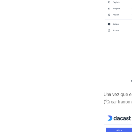
Una vez que es
(
“Crear transm