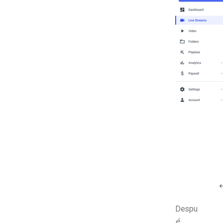
Despu
é