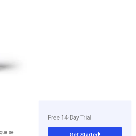
Free 14-Day Trial
 que se
Get Started!