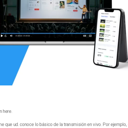
Marketing de Video
Emisoras de Radio y Televisión
n here.
e que ud. conoce lo básico de la transmisión en vivo. Por ejemplo,