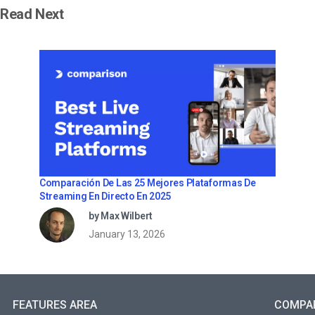
Read Next
Comparación De Las 25 Mejores Plataformas De
Streaming En Directo En 2025
by Max Wilbert
January 13, 2026
FEATURES AREA
COMPA