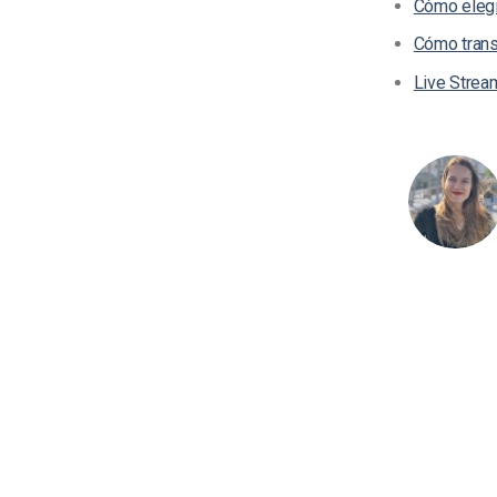
Cómo elegi
Cómo transm
Live Strea