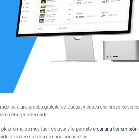
Marketing de Video
Emisoras de Radio y Televisión
trado para una prueba gratuita de Dacast y busca una breve descripc
tá en el lugar adecuado.
plataforma es muy fácil de usar y le permite
crear una transmisión 
nido de vídeo en línea en unos pocos clics.