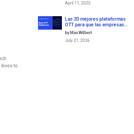
April 11, 2025
Las 20 mejores plataformas
OTT para que las empresas
creen su propio servicio de
by Max Wilbert
streaming (2026)
July 21, 2026
Tech
 loves to