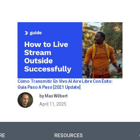
Cómo Transmitir En Vivo Al Aire Libre Con Éxito:
Guía Paso A Paso [2021 Update]
by Max Wilbert
April 11, 2025
RE
RESOURCES