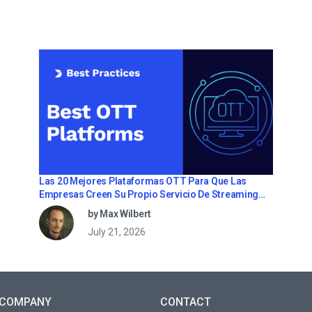
Las 20 Mejores Plataformas OTT Para Que Las
Empresas Creen Su Propio Servicio De Streaming
(2026)
by Max Wilbert
July 21, 2026
COMPANY
CONTACT