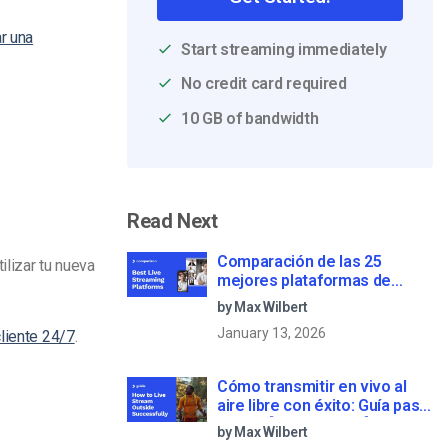
r una
Start streaming immediately
No credit card required
10 GB of bandwidth
Read Next
Comparación de las 25
ilizar tu nueva
mejores plataformas de
streaming en directo en 2025
by Max Wilbert
January 13, 2026
cliente 24/7
.
Cómo transmitir en vivo al
aire libre con éxito: Guía paso
a paso [2021 Update]
by Max Wilbert