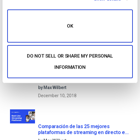
OTT Full Form – El presente y el futuro
de los medios en streaming
OK
by Jon Whitehead
January 16, 2026
DO NOT SELL OR SHARE MY PERSONAL
INFORMATION
Fomente el compromiso de los
empleados con las comunicaciones
corporativas en directo
by Max Wilbert
December 10, 2018
Comparación de las 25 mejores
plataformas de streaming en directo en
2025