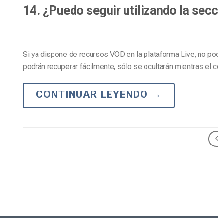
Aprendizaje en Línea
14. ¿Puedo seguir utilizando la sec
Privacidad y Seguridad
Si ya dispone de recursos VOD en la plataforma Live, no po
podrán recuperar fácilmente, sólo se ocultarán mientras e
CONTINUAR LEYENDO
→