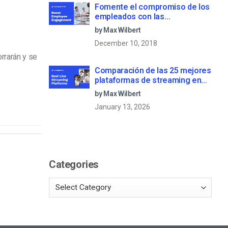
Fomente el compromiso de los
empleados con las
comunicaciones corporativas
by Max Wilbert
en directo
December 10, 2018
rrarán y se
Comparación de las 25 mejores
plataformas de streaming en
directo en 2025
by Max Wilbert
January 13, 2026
Categories