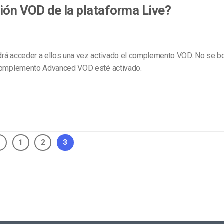
Marketing de Video
Emisoras de Radio y Televisión
ción VOD de la plataforma Live?
drá acceder a ellos una vez activado el complemento VOD. No se bo
l complemento Advanced VOD esté activado.
1
2
3