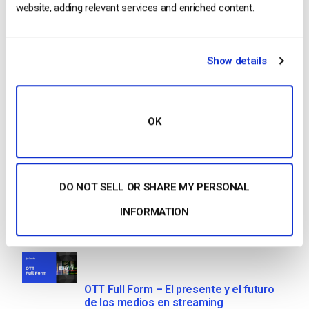
website, adding relevant services and enriched content.
Search
Show details
Recent
OK
Formato HTTP Live Streaming (HLS) –
Ventajas, desventajas y cómo funciona
DO NOT SELL OR SHARE MY PERSONAL
by Max Wilbert
INFORMATION
May 23, 2025
OTT Full Form – El presente y el futuro
de los medios en streaming