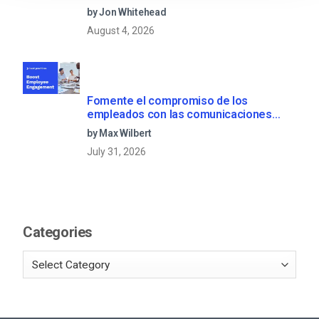
by Jon Whitehead
August 4, 2026
Fomente el compromiso de los
empleados con las comunicaciones
corporativas en directo
by Max Wilbert
July 31, 2026
Categories