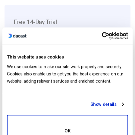
Free 14-Day Trial
Get Started!
Start streaming immediately
This website uses cookies
No credit card required
We use cookies to make our site work properly and securely.
Cookies also enable us to get you the best experience on our
10 GB of bandwidth
website, adding relevant services and enriched content.
Show details
Read Next
OK
OTT Full Form – El presente y el futuro de los