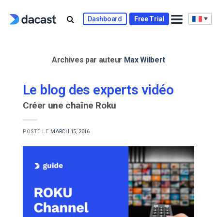
Skip
to
Dashboard
Free Trial
content
Archives par auteur
Max Wilbert
Le blog des experts vidéo
Créer une chaîne Roku
POSTÉ LE
MARCH 15, 2016