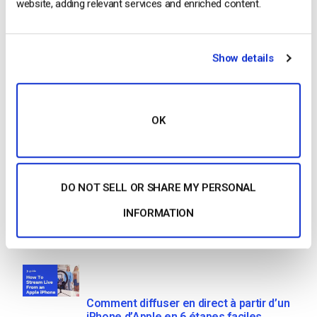
website, adding relevant services and enriched content.
CONTINUER LA LECTURE
→
Show details
Posted in
Le blog des experts vidéo
1
…
49
50
51
52
OK
Search
DO NOT SELL OR SHARE MY PERSONAL
INFORMATION
Recent
Comment diffuser en direct à partir d’un
iPhone d’Apple en 6 étapes faciles