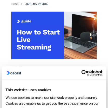
POSTÉ LE
JANUARY 22, 2016
La diffusion en direct peut sembler complexe et
difficile pour quiconque n’a jamais essayé. Après
tout, il y a tellement de paramètres et de pièces
d’équipement à gérer que cela peut être un grand
This website uses cookies
casse-tête si vous n’êtes pas familier avec la
We use cookies to make our site work properly and securely.
technologie. Si vous vous demandez comment
Cookies also enable us to get you the best experience on our
diffuser de la vidéo en direct, cet […]