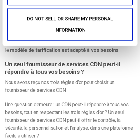
par Go et diminue généralement avec l’augmentation du
volume. Les prix peuvent également varier d’une région à
DO NOT SELL OR SHARE MY PERSONAL
l’autre. Cloudfront d’Amazon entre dans cette catégorie, tout
comme Microsoft Azure et de
nombreux autres CDN
.
INFORMATION
À retenir :
Choisissez un fournisseur de services CDN dont
le
modèle de tarification est adapté à vos besoins
.
Un seul fournisseur de services CDN peut-il
répondre à tous vos besoins ?
Nous avons reçu nos trois règles d’or pour choisir un
fournisseur de services CDN.
Une question demeure : un CDN peut-il répondre à tous vos
besoins, tout en respectant les trois règles d’or ? Un seul
fournisseur de services CDN peut-il offrir le contrôle, la
sécurité, la personnalisation et l’analyse, dans une plateforme
facile à utiliser ?