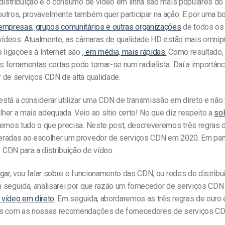
distribuição e o consumo de vídeo em linha são mais populares do 
utros, provavelmente também quer participar na ação. E por uma b
empresas, grupos comunitários e outras organizações
de todos os 
 vídeos. Atualmente, as câmaras de qualidade HD estão mais omni
 ligações à Internet são
, em média, mais rápidas.
Como resultado, 
 ferramentas certas pode tornar-se num radialista. Daí a importânc
 de serviços CDN de alta qualidade.
stá a considerar utilizar uma CDN de transmissão em direto e não
her a mais adequada. Veio ao sítio certo! No que diz respeito a
so
 temos tudo o que precisa. Neste post, descreveremos três regras 
radas ao escolher um provedor de serviços CDN em 2020. Em partic
CDN para a distribuição de vídeo.
gar, vou falar sobre o funcionamento das CDN, ou redes de distribu
 seguida, analisarei por que razão um fornecedor de serviços CDN
r vídeo em direto
. Em seguida, abordaremos as três regras de our
os com as nossas recomendações de fornecedores de serviços CD