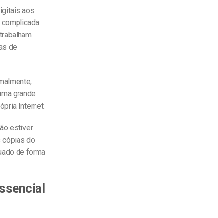
igitais aos
 complicada.
 trabalham
has de
rmalmente,
numa grande
pria Internet.
ão estiver
 cópias do
uado de forma
ssencial