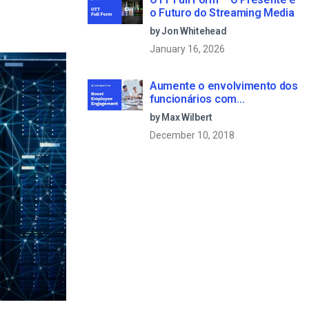
o Futuro do Streaming Media
by Jon Whitehead
January 16, 2026
Aumente o envolvimento dos
funcionários com
comunicações empresariais
by Max Wilbert
em direto
December 10, 2018