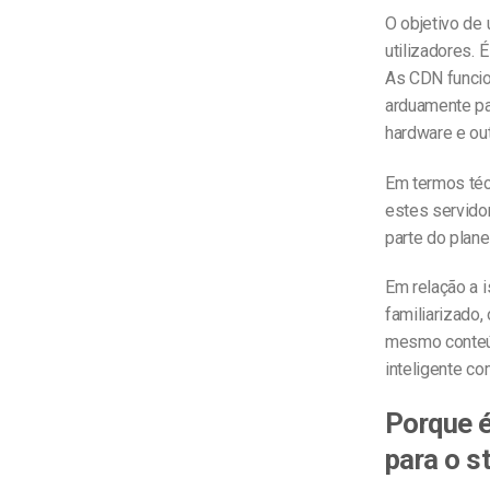
O objetivo de
utilizadores.
As CDN funcio
arduamente pa
hardware e ou
Em termos té
estes servido
parte do plane
Em relação a i
familiarizado
mesmo conteúd
inteligente c
Porque é
para o s