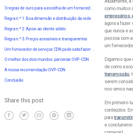
Atualmente, a 
3 regras de ouro para a escolha de um fornecedor de serviços CDN
como muitos o
empresários, 
Regra n.º 1: Boa dimensão e distribuição da rede
agora a fazer
Regra n.º 2: Apoio ao cliente sólido
que nunca e as
pessoa com as
Regra n.º 3: Preços acessíveis e transparentes
um fornecedor
Um fornecedor de serviços CDN pode satisfazer todas as suas necessidades?
Digamos que e
O melhor dos dois mundos: parcerias OVP-CDN
de como escol
A nossa recomendação OVP-CDN
transmissão
,
Conclusão
serem conside
nos-emos nas 
Share this post
Em primeiro lu
conteúdos. Em
para
transmiti
e concluirem
começar!