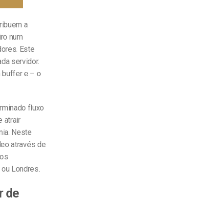
tribuem a
iro num
dores. Este
da servidor.
buffer e – o
rminado fluxo
 atrair
nia. Neste
deo através de
 os
 ou Londres.
r de