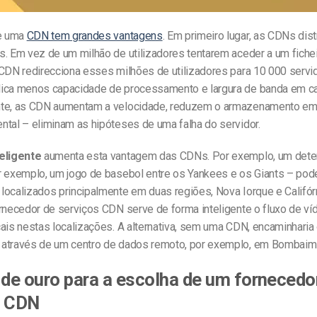
de uma
CDN tem grandes vantagens
. Em primeiro lugar, as CDNs dis
s. Em vez de um milhão de utilizadores tentarem aceder a um fiche
 CDN redirecciona esses milhões de utilizadores para 10 000 servi
ica menos capacidade de processamento e largura de banda em ca
te, as CDN aumentam a velocidade, reduzem o armazenamento em 
ntal – eliminam as hipóteses de uma falha do servidor.
eligente
aumenta esta vantagem das CDNs. Por exemplo, um dete
r exemplo, um jogo de basebol entre os Yankees e os Giants – pode
localizados principalmente em duas regiões, Nova Iorque e Califór
rnecedor de serviços CDN serve de forma inteligente o fluxo de ví
ais nestas localizações. A alternativa, sem uma CDN, encaminharia
através de um centro de dados remoto, por exemplo, em Bombaim
 de ouro para a escolha de um fornecedo
s CDN