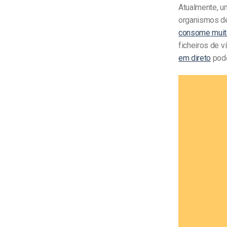
Atualmente, u
organismos de
consome muit
ficheiros de v
em direto
pode