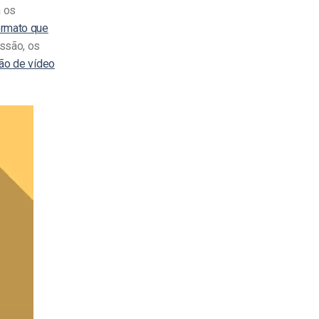
a os
ormato que
ssão, os
ão de vídeo