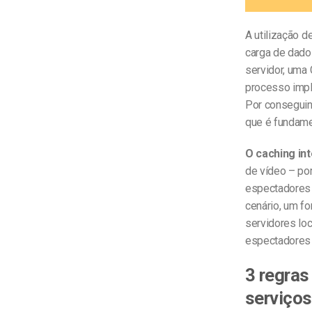
A utilização 
carga de dado
servidor, uma
processo impl
Por conseguin
que é fundame
O caching int
de vídeo – po
espectadores 
cenário, um fo
servidores loc
espectadores 
3 regras
serviço