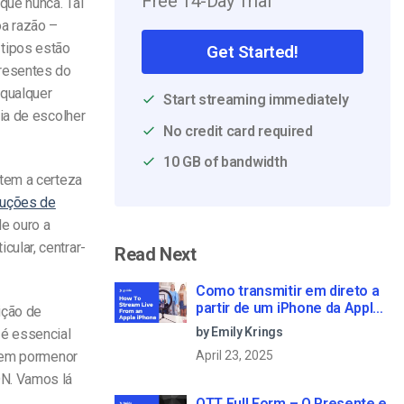
Free 14-Day Trial
que nunca. Tal
oa razão –
tipos estão
Get Started!
presentes do
qualquer
Start streaming immediately
ia de escolher
No credit card required
10 GB of bandwidth
 tem a certeza
luções de
de ouro a
ular, centrar-
Read Next
Como transmitir em direto a
partir de um iPhone da Apple
ição de
em 6 passos simples
by Emily Krings
 é essencial
o em pormenor
April 23, 2025
N. Vamos lá
OTT Full Form – O Presente e