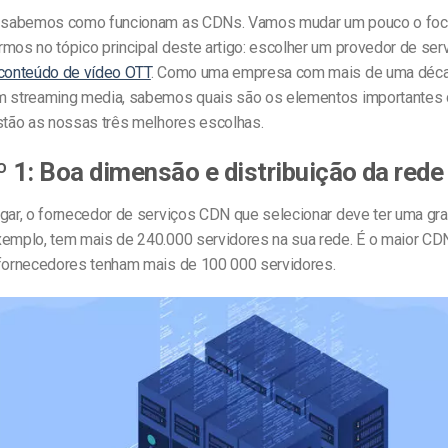
á sabemos como funcionam as CDNs. Vamos mudar um pouco o foco
rmos no tópico principal deste artigo: escolher um provedor de se
conteúdo de vídeo OTT
. Como uma empresa com mais de uma déc
m streaming media, sabemos quais são os elementos importante
estão as nossas três melhores escolhas.
º 1: Boa dimensão e distribuição da rede
ugar, o fornecedor de serviços CDN que selecionar deve ter uma gr
exemplo, tem mais de 240.000 servidores na sua rede. É o maior CD
 fornecedores tenham mais de 100 000 servidores.