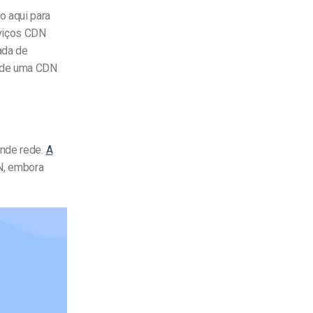
 aqui para
rviços CDN
ada de
s de uma CDN
ande rede.
A
N, embora