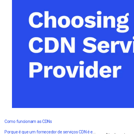
Alojamento de Vídeo On
Video CMS
Privacidade e Seguranç
Como funcionam as CDNs
Porque é que um fornecedor de serviços CDN é essencial para o streaming de vídeo