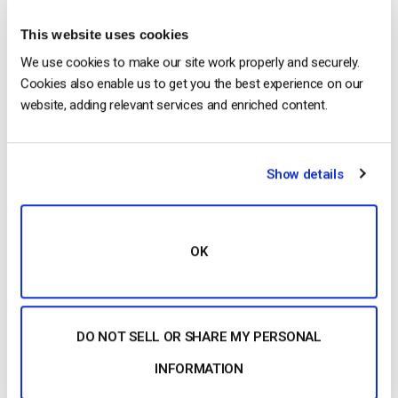
This website uses cookies
La vidéo est également utilisée pour diffuser en direct des
événements importants et des informations en interne. De
We use cookies to make our site work properly and securely.
plus en plus, les PDG et les cadres des grandes entreprises
Cookies also enable us to get you the best experience on our
diffusent en direct leurs discours et leurs annonces
website, adding relevant services and enriched content.
importantes aux employés. Cela permet de renforcer le
sentiment d’appartenance et constitue une forme de
communication plus efficace que les mémos écrits.
Show details
Construire l’authenticité avec OTT
OK
La vidéo
DO NOT SELL OR SHARE MY PERSONAL
INFORMATION