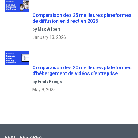
Comparaison des 25 meilleures plateformes
de diffusion en direct en 2025
by Max Wilbert
January 13, 2026
Comparaison des 20 meilleures plateformes
d’hébergement de vidéos d’entreprise
[Updated for 2022]
by Emily Krings
May 9, 2025
FEATURES AREA