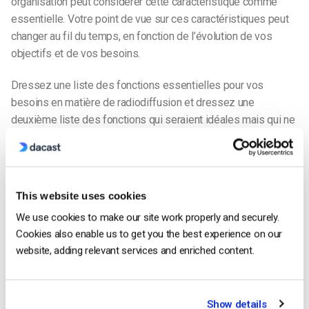
organisation peut considérer cette caractéristique comme
essentielle. Votre point de vue sur ces caractéristiques peut
changer au fil du temps, en fonction de l’évolution de vos
objectifs et de vos besoins.
Dressez une liste des fonctions essentielles pour vos
besoins en matière de radiodiffusion et dressez une
deuxième liste des fonctions qui seraient idéales mais qui ne
sont pas essentielles. Vous pouvez évaluer vos choix d’API
de diffusion vidéo en direct en fonction des fonctionnalités
souhaitées.
This website uses cookies
2. Existe-t-il une documentation complète ?
We use cookies to make our site work properly and securely.
L’utilisation d’une nouvelle API est similaire à l’apprentissage
Cookies also enable us to get you the best experience on our
d’une nouvelle langue. Il est difficile d’acquérir cette
website, adding relevant services and enriched content.
compétence sans ressources formelles. Bien sûr, vous
pouvez vous débrouiller après quelques expériences, mais
vous apprendrez beaucoup plus vite en vous plongeant dans
Show details