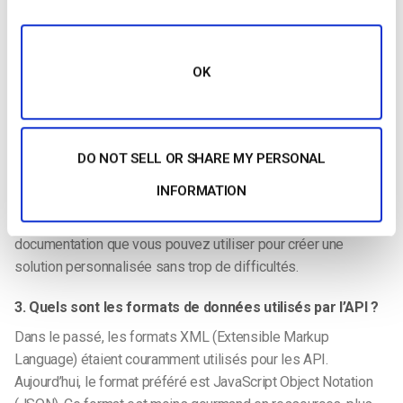
les livres.
En termes d’API, cela signifie que vous devez rechercher une
documentation complète auprès du fournisseur. Ceux-ci
OK
doivent expliquer ce que sont les appels et donner des
exemples d’utilisation.
Idéalement, la documentation devrait également fournir un
DO NOT SELL OR SHARE MY PERSONAL
environnement de test en bac à sable. Cela vous permet de
INFORMATION
tester les commandes sans craindre de faire des erreurs.
Vous voulez une API de diffusion de vidéos qui offre une
documentation que vous pouvez utiliser pour créer une
solution personnalisée sans trop de difficultés.
3. Quels sont les formats de données utilisés par l’API ?
Dans le passé, les formats XML (Extensible Markup
Language) étaient couramment utilisés pour les API.
Aujourd’hui, le format préféré est JavaScript Object Notation