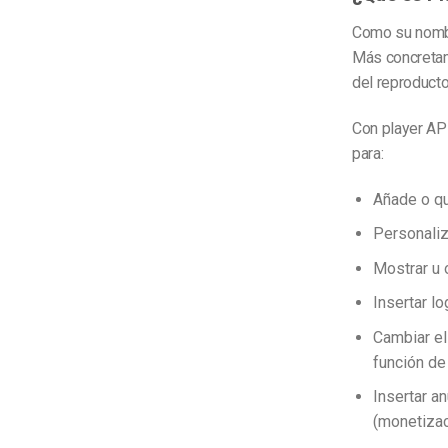
Como su nombre
Más concretam
del reproduct
Con player AP
para:
Añade o qu
Personaliz
Mostrar u 
Insertar l
Cambiar el
función de
Insertar a
(monetizac