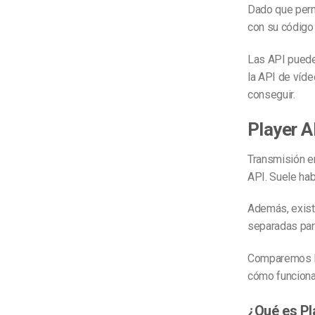
Dado que perm
con su código 
Las API pueden
la API de víde
conseguir.
Player A
Transmisión e
API. Suele ha
Además, exist
separadas para
Comparemos la
cómo funciona
¿Qué es Pl