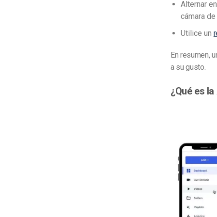
Alternar e
cámara de 
Utilice un
r
En resumen, u
a su gusto.
¿Qué es la