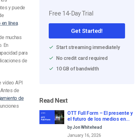
ntes y puede
Free 14-Day Trial
de
 en línea
.
Get Started!
l de muchas
. En
Start streaming immediately
apacidad para
No credit card required
licaciones de
10 GB of bandwidth
e vídeo
API
 Antes de
jamiento de
Read Next
funciones
OTT Full Form – El presente y
el futuro de los medios en
streaming
by Jon Whitehead
January 16, 2026