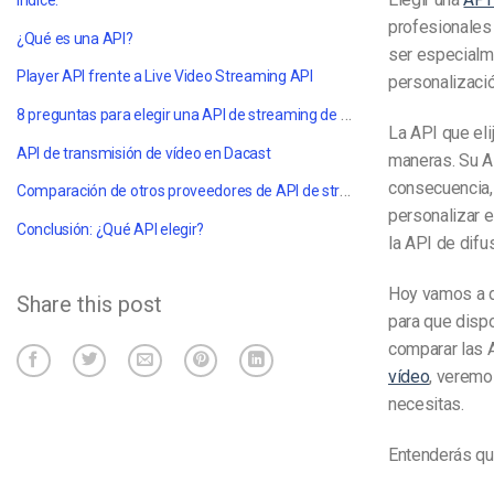
Índice:
profesionales
¿Qué es una API?
ser especialm
Player API frente a Live Video Streaming API
personalizació
8 preguntas para elegir una API de streaming de vídeo
La API que eli
API de transmisión de vídeo en Dacast
maneras. Su AP
consecuencia,
Comparación de otros proveedores de API de streaming de vídeo
personalizar e
Conclusión: ¿Qué API elegir?
la API de difus
Hoy vamos a d
Share this post
para que disp
comparar las 
vídeo
, veremo
necesitas.
Entenderás qué