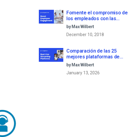
Fomente el compromiso de
los empleados con las
comunicaciones corporativas
by Max Wilbert
en directo
December 10, 2018
Comparación de las 25
mejores plataformas de
streaming en directo en 2025
by Max Wilbert
January 13, 2026