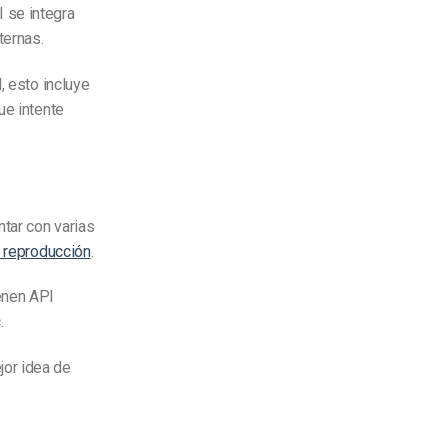
 se integra
ternas.
, esto incluye
ue intente
tar con varias
 reproducción
.
enen API
.
jor idea de