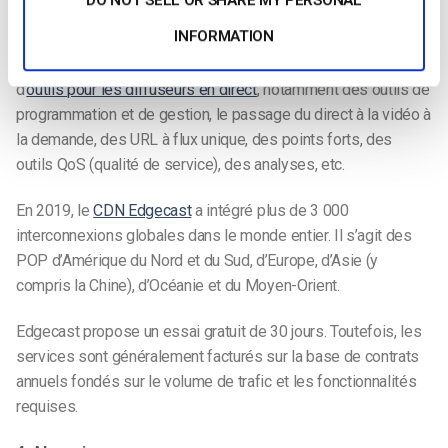
DO NOT SELL OR SHARE MY PERSONAL
Services” de Verizon. Ce CDN se concentre sur le contenu
INFORMATION
vidéo et la diffusion OTT, ainsi que sur une variété d’autres
contenus. Edgecast propose également une large gamme
d’
outils pour les diffuseurs en direct
, notamment des outils de
programmation et de gestion, le passage du direct à la vidéo à
la demande, des URL à flux unique, des points forts, des
outils QoS (qualité de service), des analyses, etc.
En 2019, le
CDN Edgecast
a intégré plus de 3 000
interconnexions globales dans le monde entier. Il s’agit des
POP d’Amérique du Nord et du Sud, d’Europe, d’Asie (y
compris la Chine), d’Océanie et du Moyen-Orient.
Edgecast propose un essai gratuit de 30 jours. Toutefois, les
services sont généralement facturés sur la base de contrats
annuels fondés sur le volume de trafic et les fonctionnalités
requises.