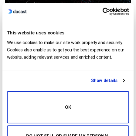
This website uses cookies
We use cookies to make our site work properly and securely.
Cookies also enable us to get you the best experience on our
website, adding relevant services and enriched content.
La tarification d’Azure dépend des services que vous utilisez
Show details
et de votre localisation. La tarification standard commence à
environ 8 cents par Go en Amérique du Nord, en Europe, au
Moyen-Orient et en Afrique. Pour en savoir plus sur les tarifs,
OK
consultez le
site web d’Azure
.
3. Edgecast
Edgecast est un CDN qui relève de la branche “Digital Media