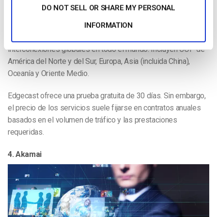
de retransmisión única, recortes de momentos destacados,
DO NOT SELL OR SHARE MY PERSONAL
herramientas de calidad de servicio (QoS), análisis, etc.
INFORMATION
En 2019, la
CDN Edgecast
ha incorporado más de 3000
interconexiones globales en todo el mundo. Incluyen COP de
América del Norte y del Sur, Europa, Asia (incluida China),
Oceanía y Oriente Medio.
Edgecast ofrece una prueba gratuita de 30 días. Sin embargo,
el precio de los servicios suele fijarse en contratos anuales
basados en el volumen de tráfico y las prestaciones
requeridas.
4. Akamai