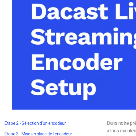
d’apprentissage en ligne
CMS vidéo
Confidentialité et sécuri
Dans notre pr
Étape 2 - Sélection d'un encodeur
allons mainten
Étape 3 - Mise en place de l'encodeur