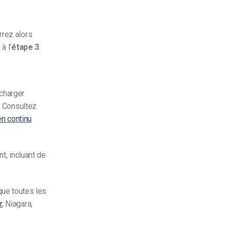
rrez alors
à l’
étape 3
.
écharger
 Consultez
en continu
t, incluant de
ue toutes les
r
, Niagara,