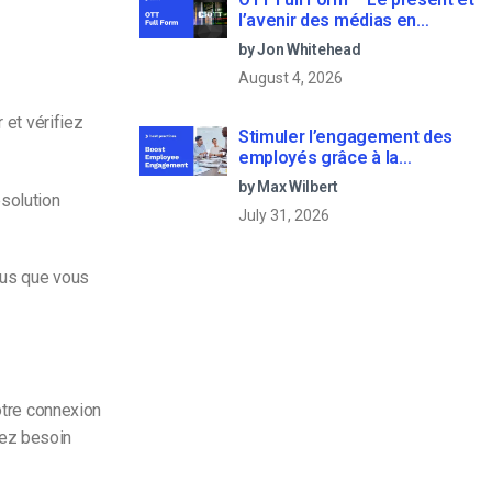
l’avenir des médias en
continu
by Jon Whitehead
August 4, 2026
 et vérifiez
Stimuler l’engagement des
employés grâce à la
communication d’entreprise
by Max Wilbert
en direct
ésolution
July 31, 2026
vous que vous
otre connexion
vez besoin