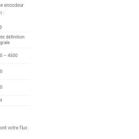
tre encodeur
 :
D
te définition
égrale
0 – 4500
20
80
t
nt votre flux :