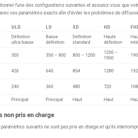
tionner l’une des configurations suivantes et assurez-vous que vo
avec ces paramètres exacts afin d’éviter les problèmes de diffusion
ULD
LD
SD
HD
FH
Définition
Basse
Définition
Haute
Hau
ultra-basse
définition
standard
définition
int
1200 –
350
350 – 800
800 – 1200
190
1900
426
640
854
1280
19
240
360
480
720
10
Principal
Principal
Haut
Haut
Hau
 non pris en charge
paramètres suivants ne sont pas pris en charge et qu’ils interrompro