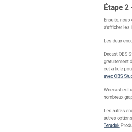
Étape 2 
Ensuite, nous 
s’afficher les
Les deux enc
Dacast OBS Stu
gratuitement d
cet article po
avec OBS Stu
Wirecast est u
nombreux grap
Les autres en
autres option
Teradek
Produ