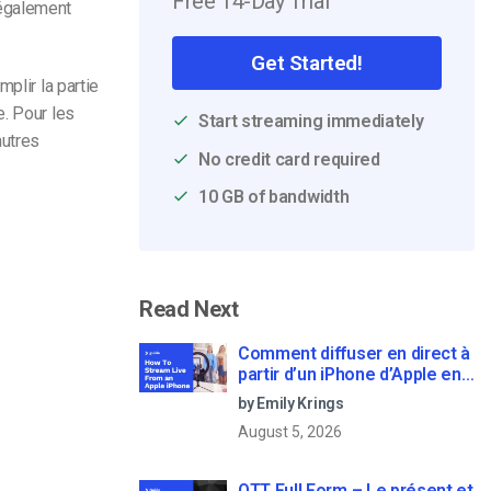
Free 14-Day Trial
 également
Get Started!
plir la partie
e. Pour les
Start streaming immediately
autres
No credit card required
10 GB of bandwidth
Read Next
Comment diffuser en direct à
partir d’un iPhone d’Apple en
6 étapes faciles
by Emily Krings
August 5, 2026
OTT Full Form – Le présent et