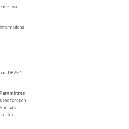
’entre eux
 informations
, vous DEVEZ
Paramètres
s (en fonction
 à ne pas
tre flux.