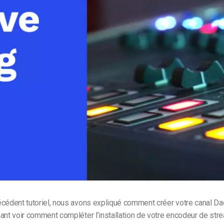
Monétisation vidéo
té
Marketing vidéo
écédent tutoriel, nous avons expliqué comment créer votre canal Da
ant voir comment compléter l’installation de votre encodeur de str