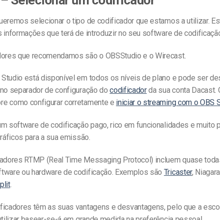
eremos selecionar o tipo de codificador que estamos a utilizar. E
 informações que terá de introduzir no seu software de codificaçã
dores que recomendamos são o OBSStudio e o Wirecast.
Studio está disponível em todos os níveis de plano e pode ser d
 no separador de configuração do
codificador
da sua conta Dacast. 
e como configurar corretamente e
iniciar o streaming com o OBS 
um software de codificação pago, rico em funcionalidades e muito 
gráficos para a sua emissão.
cadores RTMP (Real Time Messaging Protocol) incluem quase toda
tware ou hardware de codificação. Exemplos são
Tricaster
, Niagar
plit
.
ficadores têm as suas vantagens e desvantagens, pelo que a esco
utilizar basear-se-á em grande medida na preferência pessoal.