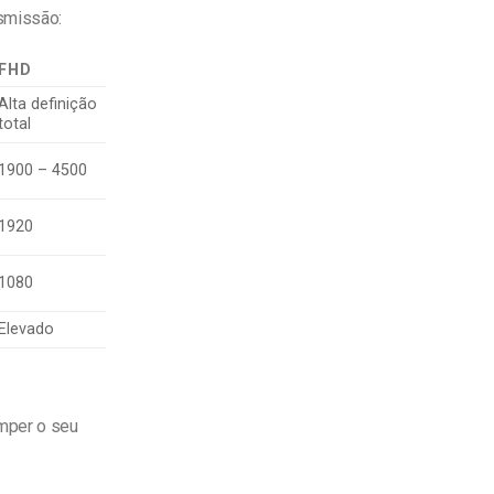
nsmissão:
FHD
Alta definição
total
1900 – 4500
1920
1080
Elevado
omper o seu