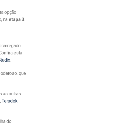
sta opção
o, na
etapa 3
.
escarregado
Confira esta
Studio
.
poderoso, que
s as outras
a,
Teradek
lha do