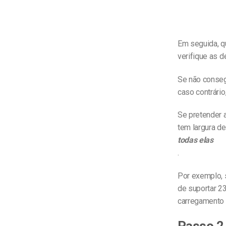
Em seguida, q
verifique as d
Se não consegu
caso contrário
Se pretender a
tem largura de
todas elas
.
Por exemplo, 
de suportar 2
carregamento 
Passo 2 