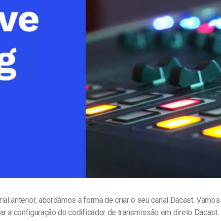
line
Análise de Vídeo
Monetização de Vídeo
a
Marketing em Vídeo
ial anterior, abordámos a forma de criar o seu canal Dacast. Vamos
 a configuração do codificador de transmissão em direto Dacast. P