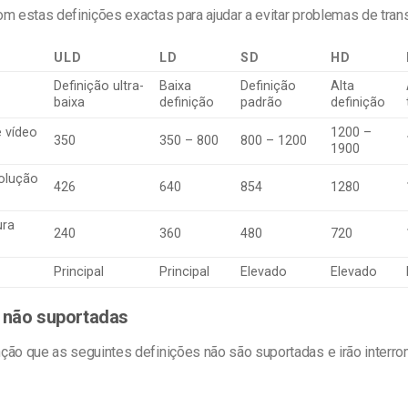
om estas definições exactas para ajudar a evitar problemas de tra
ULD
LD
SD
HD
Definição ultra-
Baixa
Definição
Alta
baixa
definição
padrão
definição
e vídeo
1200 –
350
350 – 800
800 – 1200
1900
solução
426
640
854
1280
ura
240
360
480
720
Principal
Principal
Elevado
Elevado
 não suportadas
ção que as seguintes definições não são suportadas e irão interr