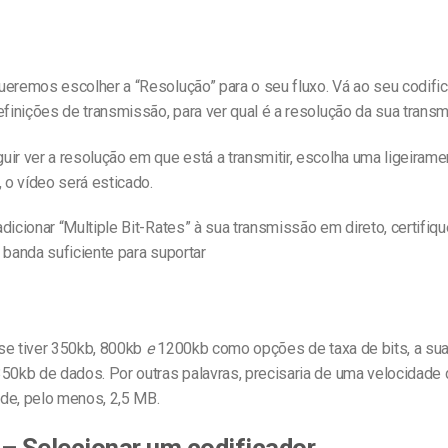
ueremos escolher a “Resolução” para o seu fluxo. Vá ao seu codifi
efinições de transmissão, para ver qual é a resolução da sua trans
ir ver a resolução em que está a transmitir, escolha uma ligeirament
, o vídeo será esticado.
dicionar “Multiple Bit-Rates” à sua transmissão em direto, certifiq
 banda suficiente para suportar
se tiver 350kb, 800kb
e
1200kb como opções de taxa de bits, a sua 
350kb de dados. Por outras palavras, precisaria de uma velocidade
de, pelo menos, 2,5 MB.
– Selecionar um codificador