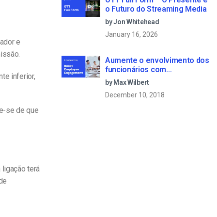
o Futuro do Streaming Media
by Jon Whitehead
January 16, 2026
cador e
missão.
Aumente o envolvimento dos
funcionários com
e inferior,
comunicações empresariais
by Max Wilbert
em direto
December 10, 2018
ue-se de que
ligação terá
 de