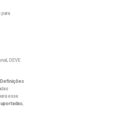
e para
ional, DEVE
o
Definições
adas
para esse
suportadas
,