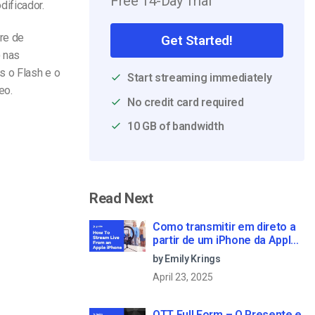
Free 14-Day Trial
ificador.
are de
Get Started!
) nas
s o Flash e o
Start streaming immediately
eo.
No credit card required
10 GB of bandwidth
Read Next
Como transmitir em direto a
partir de um iPhone da Apple
em 6 passos simples
by Emily Krings
April 23, 2025
OTT Full Form – O Presente e