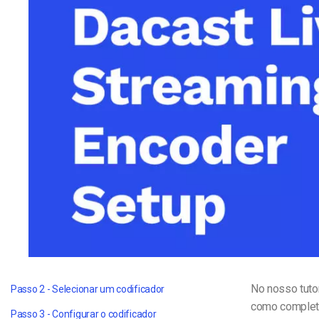
Alojamento de Vídeo On
Video CMS
Privacidade e Seguranç
No nosso tutor
Passo 2 - Selecionar um codificador
como completar
Passo 3 - Configurar o codificador