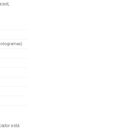
cast,
 fotogramas)
cador está