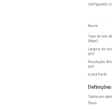
configurado c
Nome
Taxa de bits d
(kbps)
Largura da re
(px)
Resolução Alt
(px)
H.264 Perfil
Definições
Tenha em aten
fluxo: