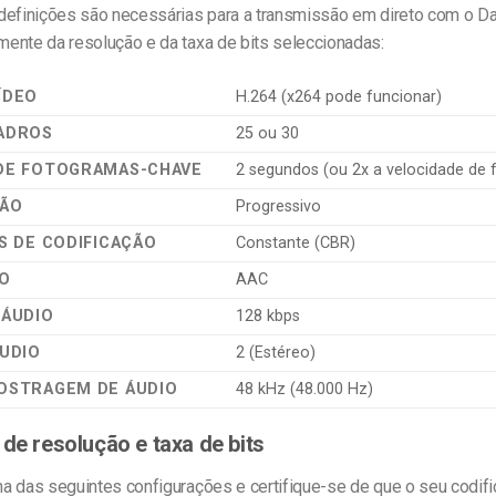
definições são necessárias para a transmissão em direto com o Da
ente da resolução e da taxa de bits seleccionadas:
ÍDEO
H.264 (x264 pode funcionar)
ADROS
25 ou 30
 DE FOTOGRAMAS-CHAVE
2 segundos (ou 2x a velocidade de
ÇÃO
Progressivo
TS DE CODIFICAÇÃO
Constante (CBR)
IO
AAC
 ÁUDIO
128 kbps
ÁUDIO
2 (Estéreo)
OSTRAGEM DE ÁUDIO
48 kHz (48.000 Hz)
 de resolução e taxa de bits
a das seguintes configurações e certifique-se de que o seu codifi