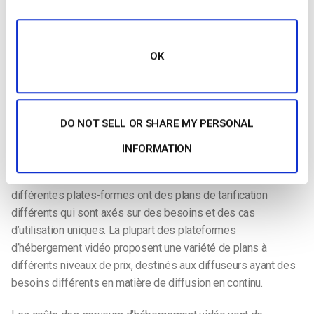
Comme vous pouvez le constater, l’utilisation d’une
plateforme publique d’hébergement de vidéos présente de
nombreux inconvénients. C’est pourquoi nous suggérons
OK
d’utiliser un service d’hébergement vidéo privé, et c’est
pourquoi nous fournirons plus d’informations sur les coûts
d’hébergement vidéo.
DO NOT SELL OR SHARE MY PERSONAL
Coûts du serveur d’hébergement vidéo privé
INFORMATION
Comme nous l’avons mentionné, les serveurs d’hébergement
vidéo privés sont généralement des outils payants. Les
différentes plates-formes ont des plans de tarification
différents qui sont axés sur des besoins et des cas
d’utilisation uniques. La plupart des plateformes
d’hébergement vidéo proposent une variété de plans à
différents niveaux de prix, destinés aux diffuseurs ayant des
besoins différents en matière de diffusion en continu.