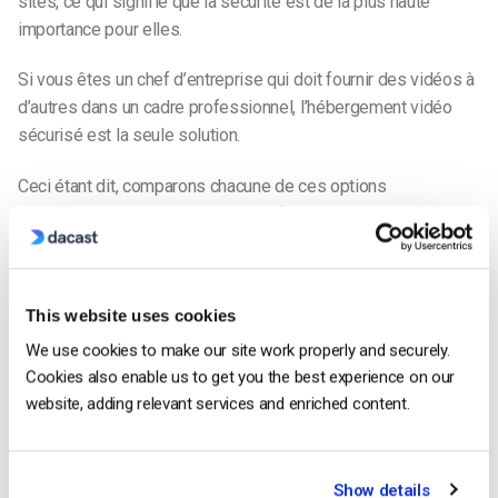
sites, ce qui signifie que la sécurité est de la plus haute
importance pour elles.
Si vous êtes un chef d’entreprise qui doit fournir des vidéos à
d’autres dans un cadre professionnel, l’hébergement vidéo
sécurisé est la seule solution.
Ceci étant dit, comparons chacune de ces options
d’hébergement vidéo côte à côte,
afin que vous puissiez
mieux comprendre les avantages qu’il y a à payer pour utiliser
un service d’hébergement vidéo privé.
This website uses cookies
AVANTAGES DE
LES INCONVÉNIENTS DE
L’HÉBERGEMENT VIDÉO
We use cookies to make our site work properly and securely.
L’HÉBERGEMENT VIDÉO PRIVÉ
PRIVÉ
Cookies also enable us to get you the best experience on our
website, adding relevant services and enriched content.
LES AVANTAGES DES
LES INCONVÉNIENTS DES
PLATEFORMES
PLATEFORMES PUBLIQUES
PUBLIQUES
Show details