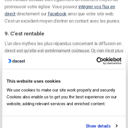
promouvoir votre église. Vous pouvez
intégrer vos flux en
direct
directement sur
Facebook
ainsi que
votre site web
.
C’est un excellent moyen d’entrer en contact avec les jeunes.
9. C’est rentable
L’un des mythes les plus répandus concernant la diffusion en
direct est qu’elle est extrêmement coûteuse. Or, rien n’est plus
faux. Avec quelques
équipement de base
il est possible
d’être opérationnel. La diffusion en continu de haute qualité
est possible avec un petit investissement initial en matériel.
This website uses cookies
Le prix de la diffusion en direct dépend également du
We use cookies to make our site work properly and securely.
fournisseur de streaming que vous choisissez. Certains
Cookies also enable us to get you the best experience on our
services sont assez chers, d’autres sont très abordables.
website, adding relevant services and enriched content.
Par exemple, les
plans tarifaires
commencent à seulement 39
$ par mois pour un plan d’introduction qui convient
Show details
parfaitement aux petites congrégations. Un plan amélioré pour