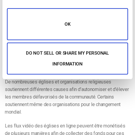
les grandes églises coûtera environ 188 $/mois, en fonction
des fonctionnalités dont vous avez besoin.
OK
Si l’on compare le coût potentiel d’un événement en personne
à celui d’un service religieux en ligne, il est beaucoup plus
abordable de diffuser en ligne.
DO NOT SELL OR SHARE MY PERSONAL
10. Collecter des fonds
INFORMATION
L’un des plus beaux aspects du rassemblement d’une
communauté ecclésiale est le pouvoir de faire la différence.
De nombreuses églises et organisations religieuses
soutiennent différentes causes afin d’autonomiser et d’élever
les membres défavorisés de la communauté. Certains
soutiennent même des organisations pour le changement
mondial.
Les flux vidéo des églises en ligne peuvent être monétisés
de plusieurs manières afin de collecter des fonds pour ces