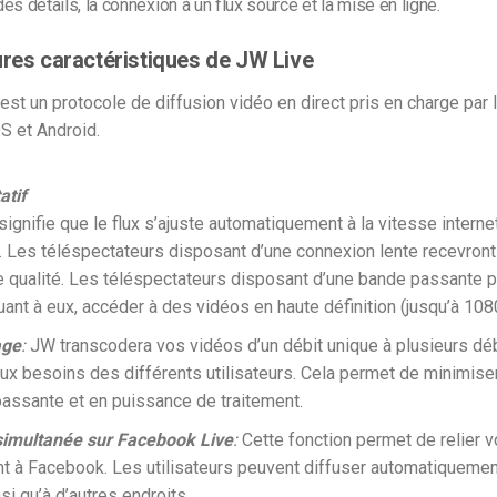
 des détails, la connexion à un flux source et la mise en ligne.
ures caractéristiques de JW Live
est un protocole de diffusion vidéo en direct pris en charge par 
S et Android.
atif
 signifie que le flux s’ajuste automatiquement à la vitesse intern
. Les téléspectateurs disposant d’une connexion lente recevron
 qualité. Les téléspectateurs disposant d’une bande passante p
uant à eux, accéder à des vidéos en haute définition (jusqu’à 108
age
:
JW transcodera vos vidéos d’un débit unique à plusieurs déb
ux besoins des différents utilisateurs. Cela permet de minimise
assante et en puissance de traitement.
simultanée sur Facebook Live
:
Cette fonction permet de relier vo
t à Facebook. Les utilisateurs peuvent diffuser automatiquement
nsi qu’à d’autres endroits.