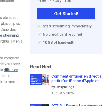
Free 14-Day Trial
formation
Get Started!
is été aussi
e plus en plus
Start streaming immediately
 L’une des
No credit card required
e streaming
d’hui, il y en a
10 GB of bandwidth
le de comparer
de vous tenir
Read Next
 la
diffusion
es et les
Comment diffuser en direct à
partir d’un iPhone d’Apple en
lateformes
6 étapes faciles
by Emily Krings
August 5, 2026
OTT Full Form – Le présent et