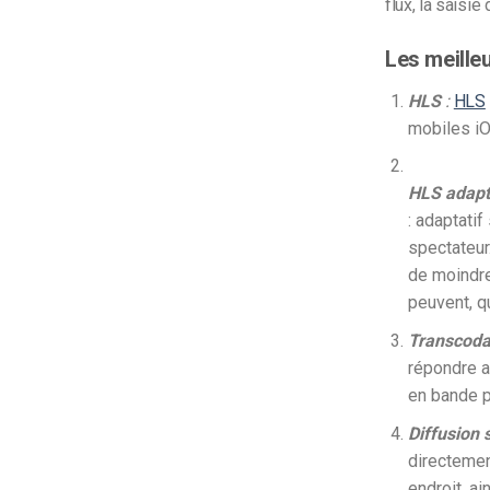
flux, la saisie
Les meille
HLS
:
HLS
mobiles iO
HLS adapt
: adaptatif
spectateur
de moindre
peuvent, q
Transcod
répondre a
en bande p
Diffusion 
directemen
endroit, ai