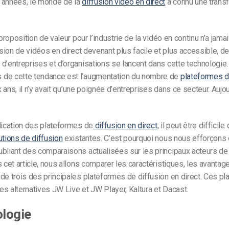
 années, le monde de la
diffusion vidéo en direct
a connu une trans
 proposition de valeur pour l’industrie de la vidéo en continu n’a jama
fusion de vidéos en direct devenant plus facile et plus accessible, d
d’entreprises et d’organisations se lancent dans cette technologie.
de cette tendance est l’augmentation du nombre de
plateformes d
dix ans, il n’y avait qu’une poignée d’entreprises dans ce secteur. Aujour
lication des plateformes de
diffusion en direct
, il peut être diffici
utions de diffusion
existantes. C’est pourquoi nous nous efforçons 
bliant des comparaisons actualisées sur les principaux acteurs de
s cet article, nous allons comparer les caractéristiques, les avantag
de trois des principales plateformes de diffusion en direct. Ces p
s alternatives JW Live et JW Player, Kaltura et Dacast.
logie