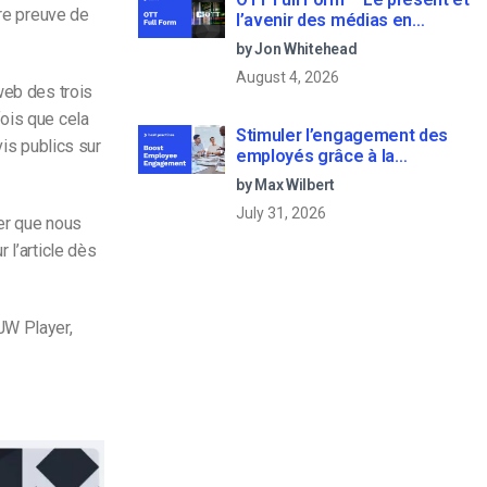
ire preuve de
l’avenir des médias en
continu
by Jon Whitehead
August 4, 2026
web des trois
ois que cela
Stimuler l’engagement des
vis publics sur
employés grâce à la
communication d’entreprise
by Max Wilbert
en direct
July 31, 2026
yer que nous
 l’article dès
JW Player,