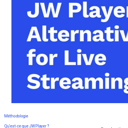
d’apprentissage en ligne
CMS vidéo
Confidentialité et sécuri
Méthodologie
Qu'est-ce que JW Player ?