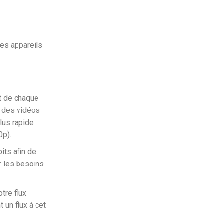
les appareils
et de chaque
t des vidéos
lus rapide
0p).
its afin de
r les besoins
tre flux
 un flux à cet