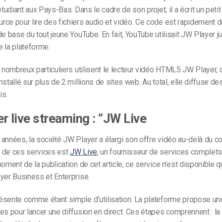
 étudiant aux Pays-Bas. Dans le cadre de son projet, il a écrit un pet
ce pour lire des fichiers audio et vidéo. Ce code est rapidement 
de base du tout jeune YouTube. En fait, YouTube utilisait JW Player j
 la plateforme.
e nombreux particuliers utilisent le lecteur vidéo HTML5 JW Player, 
nstallé sur plus de 2 millions de sites web. Au total, elle diffuse de
is.
r live streaming : “JW Live
années, la société JW Player a élargi son offre vidéo au-delà du co
 de ces services est
JW Live
, un fournisseur de services complets
moment de la publication de cet article, ce service n’est disponible 
yer Business et Enterprise.
ésente comme étant simple d’utilisation. La plateforme propose un
es pour lancer une diffusion en direct. Ces étapes comprennent : la 