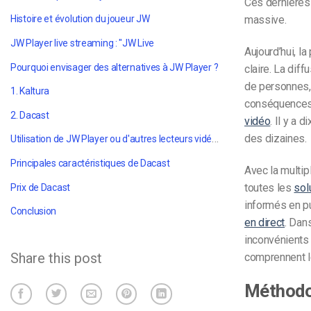
Ces dernières
massive.
Histoire et évolution du joueur JW
JW Player live streaming : "JW Live
Aujourd’hui, la
Pourquoi envisager des alternatives à JW Player ?
claire. La dif
de personnes, 
1. Kaltura
conséquences 
2. Dacast
vidéo
. Il y a 
des dizaines.
Utilisation de JW Player ou d'autres lecteurs vidéo personnalisés avec Dacast
Principales caractéristiques de Dacast
Avec la multip
toutes les
sol
Prix de Dacast
informés en pu
Conclusion
en direct
. Dan
inconvénients 
Share this post
comprennent le
Méthodo