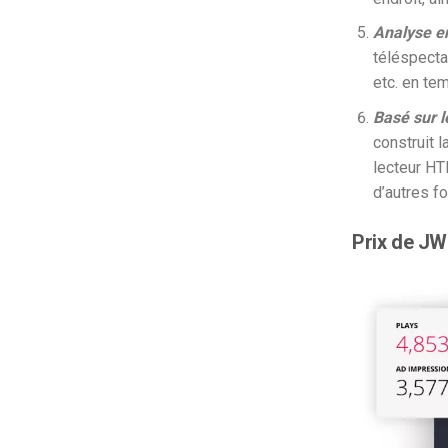
Analyse e
téléspecta
etc. en tem
Basé sur l
construit l
lecteur HT
d’autres f
Prix de JW