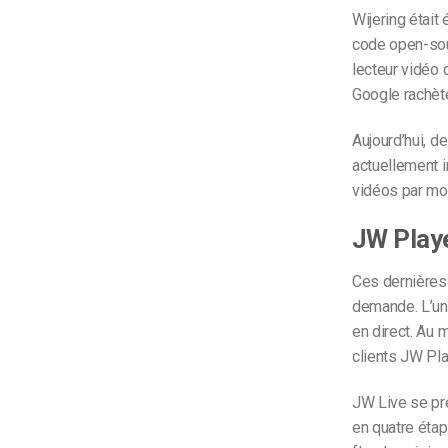
Wijering était
code open-sour
lecteur vidéo 
Google rachète
Aujourd’hui, d
actuellement i
vidéos par mo
JW Playe
Ces dernières 
demande. L’un
en direct. Au 
clients JW Pla
JW Live se pr
en quatre étap