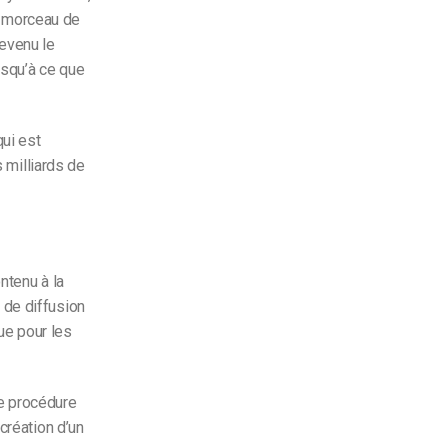
it morceau de
devenu le
usqu’à ce que
qui est
s milliards de
ntenu à la
 de diffusion
que pour les
e procédure
création d’un