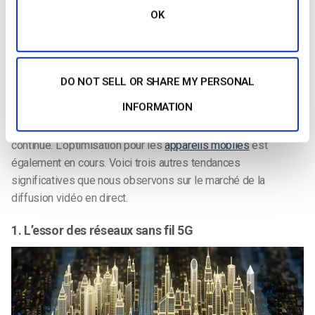
regardent régulièrement des
contenus diffusés en direct
.
OK
L’avenir de la diffusion vidéo en direct
Que nous réserve l’avenir ?
DO NOT SELL OR SHARE MY PERSONAL
Il est toujours difficile de faire des prévisions, mais quelques
INFORMATION
grandes tendances peuvent être observées. Dans l’ensemble,
nous pouvons nous attendre à une croissance rapide et
continue. L’optimisation pour les
appareils mobiles
est
également en cours. Voici trois autres tendances
significatives que nous observons sur le marché de la
diffusion vidéo en direct.
1. L’essor des réseaux sans fil 5G