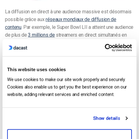
La diffusion en direct à une audience massive est désormais
possible grâce aux
réseaux mondiaux de diffusion de
contenu
. Par exemple, le Super Bowl LII a atteint une audience
de plus de
3 millions de
streamers en direct simultanés en
2018.
La technologie de la diffusion en direct est bien établie et les
normes sont mûres. Cette maturité a permis aux entreprises
This website uses cookies
d’investir plus facilement dans l’infrastructure vidéo. Voici les
We use cookies to make our site work properly and securely.
normes actuelles en matière de diffusion en direct :
Cookies also enable us to get you the best experience on our
Cette maturité permet à la vidéo en ligne d’évoluer
website, adding relevant services and enriched content.
rapidement, ce que les statistiques actuelles confirment
également. Le marché du streaming vidéo devrait représenter
30,6 milliards de dollars d’ici 2022
. La diffusion en direct
Show details
constitue la majeure partie de cette croissance. À l’heure
actuelle, plus de 63 % des personnes âgées de 18 à 34 ans