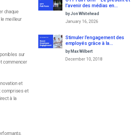
l’avenir des médias en
continu
ler chaque
by Jon Whitehead
le meilleur
January 16, 2026
Stimuler l’engagement des
employés grâce à la
communication d’entreprise
by Max Wilbert
ponibles sur
en direct
December 10, 2018
n et commencer
nnovation et
ux comprises et
rect à la
erformants.