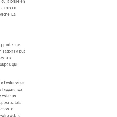
 ou la prise en
e a mis en
arché. La
 apporte une
nisations à but
es, aux
roupes qui
à l’entreprise
e l’apparence
 créer un
upports, tels
ation, la
votre public