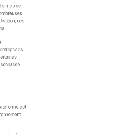
teformes ne
 nombreuses
isation, ces
ns.
s
entreprises.
certaines
ersonnalisé
lateforme est
vironnement