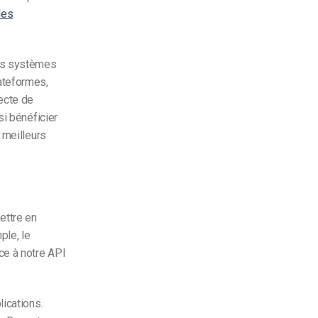
les
es systèmes
ateformes,
ecte de
si bénéficier
 meilleurs
ettre en
ple, le
ce à notre API
ications.