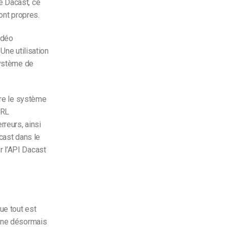
e Dacast, ce
ont propres.
idéo
Une utilisation
système de
re le système
URL
reurs, ainsi
cast dans le
 l’API Dacast
ue tout est
mine désormais