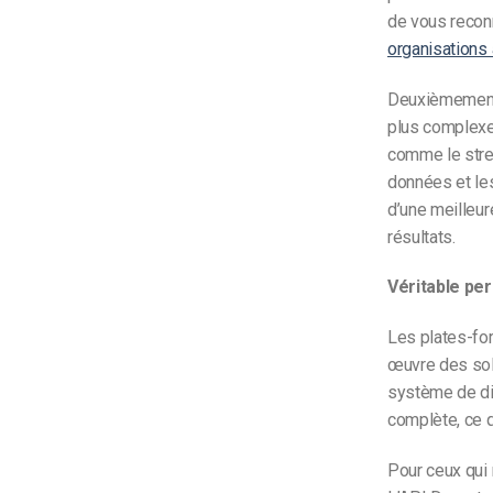
de vous recon
organisations à
Deuxièmement,
plus complexe
comme le strea
données et les
d’une meilleur
résultats.
Véritable per
Les plates-fo
œuvre des solu
système de dif
complète, ce q
Pour ceux qui 