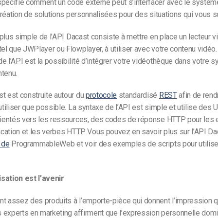
spécifie comment un code externe peut s’interfacer avec le systèm
a création de solutions personnalisées pour des situations qui vous s
la plus simple de l’API Dacast consiste à mettre en place un lecteur v
tel que JWPlayer ou Flowplayer, à utiliser avec votre contenu vidéo. 
e l’API est la possibilité d’intégrer votre vidéothèque dans votre 
ntenu.
t est construite autour du
protocole
standardisé
REST
afin de rend
 utiliser que possible. La syntaxe de l’API est simple et utilise des 
rientés vers les ressources, des codes de réponse HTTP pour les er
fication et les verbes HTTP. Vous pouvez en savoir plus sur l’API Da
 de
ProgrammableWeb et voir des exemples de scripts pour utiliser
sation est l’avenir
t assez des produits à l’emporte-pièce qui donnent l’impression q
ns experts en marketing affirment que l’expression personnelle do