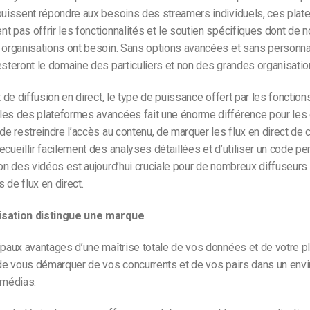
 puissent répondre aux besoins des streamers individuels, ces pla
t pas offrir les fonctionnalités et le soutien spécifiques dont de
 organisations ont besoin. Sans options avancées et sans personnal
esteront le domaine des particuliers et non des grandes organisatio
t de diffusion en direct, le type de puissance offert par les fonction
les des plateformes avancées fait une énorme différence pour les 
 de restreindre l’accès au contenu, de marquer les flux en direct de 
ecueillir facilement des analyses détaillées et d’utiliser un code p
ion des vidéos est aujourd’hui cruciale pour de nombreux diffuseurs
 de flux en direct.
isation distingue une marque
ipaux avantages d’une maîtrise totale de vos données et de votre p
é de vous démarquer de vos concurrents et de vos pairs dans un en
 médias.