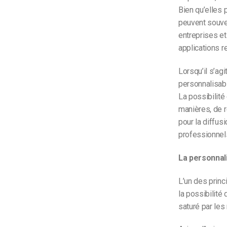
Bien qu’elles
peuvent souven
entreprises et
applications r
Lorsqu’il s’agi
personnalisab
La possibilité
manières, de r
pour la diffus
professionnels
La personnal
L’un des princ
la possibilit
saturé par les