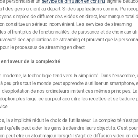
 de personnaliser un
service de diffusion en continu
signifie beauco
art des gens croient au départ. Si des applications comme Perisco
yens simples de diffuser des vidéos en direct, leur manque total 
on constitue un sérieux inconvénient. Les services de streaming
es offrent plus de fonctionnalités, de puissance et de choix aux util
ouveauté des applications de streaming et prouvant que la personnal
pour le processus de streaming en direct.
en faveur de la complexité
moderne, la technologie tend vers la simplicité. Dans l’ensemble, 
à peu près tout le monde peut apprendre à utiliser un smartphone, et
d’exploitation de nos ordinateurs imitent ces mêmes principes. La 
doption plus large, ce qui peut accroître les recettes et se traduire 
vice.
 la simplicité réduit le choix de l’utilisateur. La complexité n’est p
ant qu’elle peut aider les gens à atteindre leurs objectifs. C’est pour
n peut être un atout majeur lorsqu’il s’agit de diffusion vidéo en dir