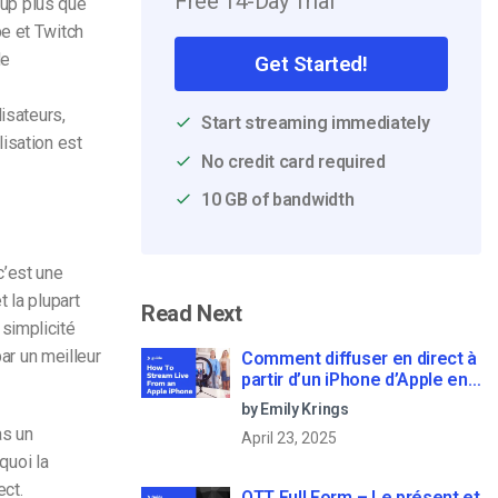
Free 14-Day Trial
up plus que
pe et Twitch
de
Get Started!
isateurs,
Start streaming immediately
isation est
No credit card required
10 GB of bandwidth
c’est une
 la plupart
Read Next
simplicité
par un meilleur
Comment diffuser en direct à
partir d’un iPhone d’Apple en
6 étapes faciles
by Emily Krings
as un
April 23, 2025
quoi la
ect.
OTT Full Form – Le présent et