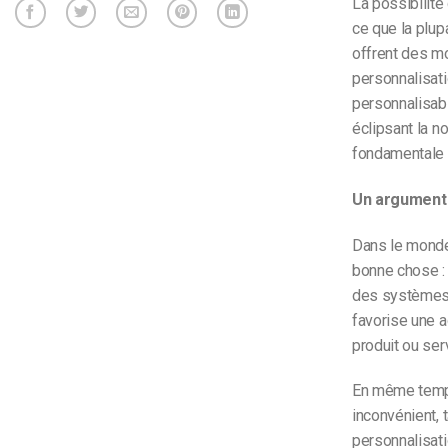
La possibilité
ce que la plup
offrent des mo
personnalisati
personnalisabl
éclipsant la n
fondamentale 
Un argument 
Dans le monde 
bonne chose : 
des systèmes 
favorise une a
produit ou ser
En même temps,
inconvénient, t
personnalisatio