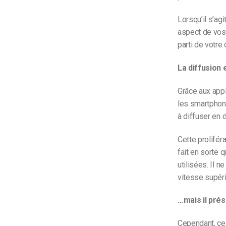
Lorsqu’il s’agi
aspect de vos 
parti de votre
La diffusion 
Grâce aux app
les smartphone
à diffuser en 
Cette proliféra
fait en sorte 
utilisées. Il n
vitesse supéri
…mais il pré
Cependant, ce