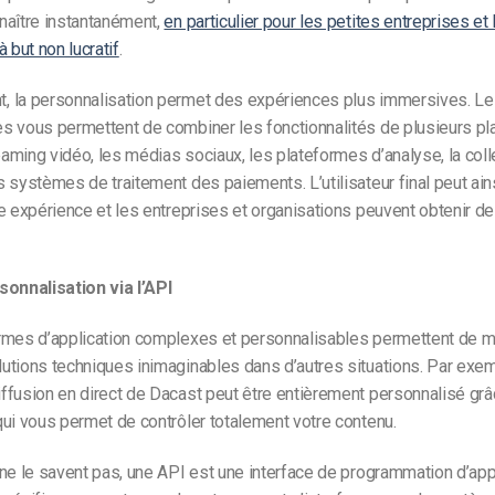
naître instantanément,
en particulier pour les petites entreprises et 
 but non lucratif
.
 la personnalisation permet des expériences plus immersives. L
s vous permettent de combiner les fonctionnalités de plusieurs pl
ming vidéo, les médias sociaux, les plateformes d’analyse, la coll
 systèmes de traitement des paiements. L’utilisateur final peut ain
e expérience et les entreprises et organisations peuvent obtenir de
sonnalisation via l’API
rmes d’application complexes et personnalisables permettent de m
tions techniques inimaginables dans d’autres situations. Par exem
fusion en direct de Dacast peut être entièrement personnalisé grâ
ui vous permet de contrôler totalement votre contenu.
ne le savent pas, une API est une interface de programmation d’appl