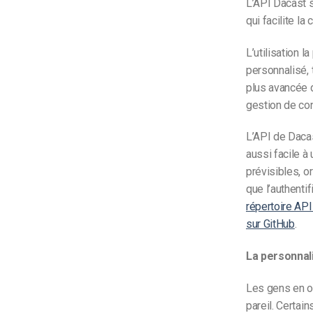
L’API Dacast 
qui facilite l
L’utilisation 
personnalisé, 
plus avancée d
gestion de co
L’API de Dacas
aussi facile à
prévisibles, o
que l’authenti
répertoire API
sur GitHub
.
La personnali
Les gens en on
pareil. Certai