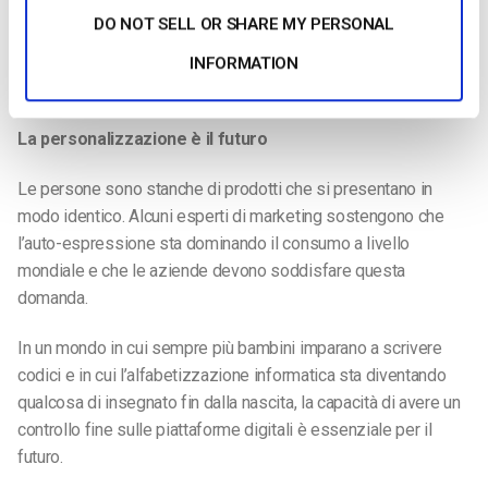
per gli errori, autenticazione e verbi HTTP. È possibile saperne
DO NOT SELL OR SHARE MY PERSONAL
di più sull’API Dacast nella
directory API di
ProgrammableWeb e visualizzare alcuni script di esempio
INFORMATION
per l’utilizzo dell’API Dacast
su GitHub
.
La personalizzazione è il futuro
Le persone sono stanche di prodotti che si presentano in
modo identico. Alcuni esperti di marketing sostengono che
l’auto-espressione sta dominando il consumo a livello
mondiale e che le aziende devono soddisfare questa
domanda.
In un mondo in cui sempre più bambini imparano a scrivere
codici e in cui l’alfabetizzazione informatica sta diventando
qualcosa di insegnato fin dalla nascita, la capacità di avere un
controllo fine sulle piattaforme digitali è essenziale per il
futuro.