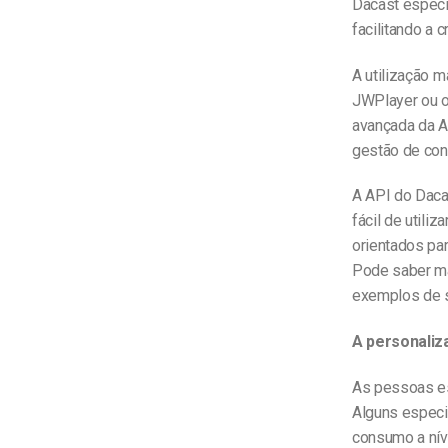
Dacast especi
facilitando a 
A utilização m
JWPlayer ou o 
avançada da A
gestão de con
A API do Daca
fácil de utili
orientados pa
Pode saber ma
exemplos de sc
A personaliz
As pessoas es
Alguns especi
consumo a nív