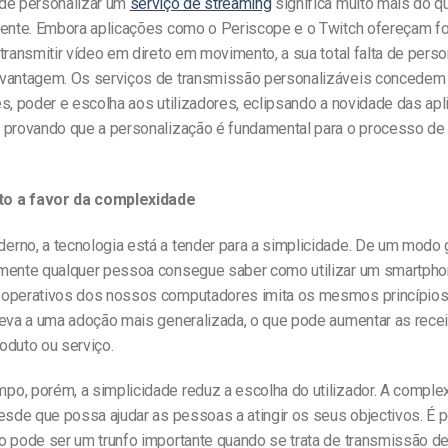
de personalizar um
serviço de streaming
significa muito mais do q
mente. Embora aplicações como o Periscope e o Twitch ofereçam f
transmitir vídeo em direto em movimento, a sua total falta de pers
vantagem. Os serviços de transmissão personalizáveis concedem
s, poder e escolha aos utilizadores, eclipsando a novidade das ap
 provando que a personalização é fundamental para o processo de
o a favor da complexidade
rno, a tecnologia está a tender para a simplicidade. De um modo ge
mente qualquer pessoa consegue saber como utilizar um smartphon
operativos dos nossos computadores imita os mesmos princípios
leva a uma adoção mais generalizada, o que pode aumentar as receit
oduto ou serviço.
o, porém, a simplicidade reduz a escolha do utilizador. A comple
esde que possa ajudar as pessoas a atingir os seus objectivos. É p
o pode ser um trunfo importante quando se trata de transmissão d