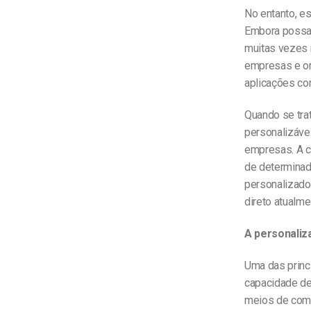
No entanto, e
Embora possam
muitas vezes 
empresas e or
aplicações co
Quando se trat
personalizáve
empresas. A c
de determinada
personalizado
direto atualme
A personaliz
Uma das princi
capacidade de
meios de comu