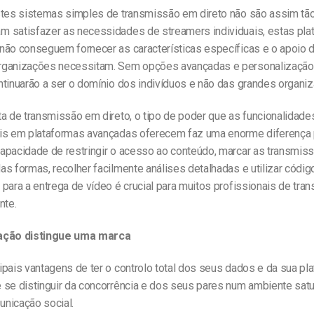
stes sistemas simples de transmissão em direto não são assim tã
 satisfazer as necessidades de streamers individuais, estas pla
não conseguem fornecer as características específicas e o apoio 
ganizações necessitam. Sem opções avançadas e personalização
ntinuarão a ser o domínio dos indivíduos e não das grandes organi
a de transmissão em direto, o tipo de poder que as funcionalidade
is em plataformas avançadas oferecem faz uma enorme diferença 
apacidade de restringir o acesso ao conteúdo, marcar as transmis
s formas, recolher facilmente análises detalhadas e utilizar códig
 para a entrega de vídeo é crucial para muitos profissionais de tr
nte.
ação distingue uma marca
pais vantagens de ter o controlo total dos seus dados e da sua pl
 se distinguir da concorrência e dos seus pares num ambiente sat
nicação social.