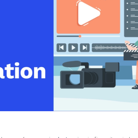
line
Análise de Vídeo
Monetização de Vídeo
a
Marketing em Vídeo