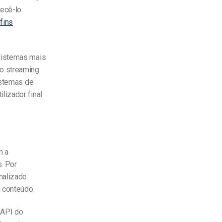
hecê-lo
fins
 sistemas mais
 o streaming
istemas de
lizador final
m a
. Por
nalizado
u conteúdo.
 API do