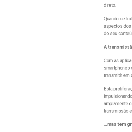
direto.
Quando se trat
aspectos dos 
do seu conteú
A transmissã
Com as aplica
smartphones e
transmitir em
Esta prolifera
impulsionando
amplamente co
transmissão em
…mas tem gr