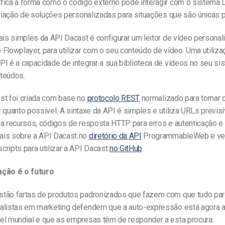
fica a forma como o código externo pode interagir com o sistema 
criação de soluções personalizadas para situações que são únicas pa
ais simples da API Dacast é configurar um leitor de vídeo persona
Flowplayer, para utilizar com o seu conteúdo de vídeo. Uma utiliz
PI é a capacidade de integrar a sua biblioteca de vídeos no seu si
teúdos.
st foi criada com base no
protocolo REST
normalizado para tornar 
zar quanto possível. A sintaxe da API é simples e utiliza URLs previs
ra recursos, códigos de resposta HTTP para erros e autenticação e
is sobre a API Dacast no
diretório da API
ProgrammableWeb e ver
ripts para utilizar a API Dacast
no GitHub
.
ação é o futuro
tão fartas de produtos padronizados que fazem com que tudo pare
alistas em marketing defendem que a auto-expressão está agora a
el mundial e que as empresas têm de responder a esta procura.