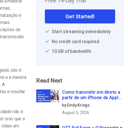
Free 14-Day Trial
ue a maioria
ormas
onalização é
Get Started!
 mais
licações de
Start streaming immediately
 transmissão
No credit card required
10 GB of bandwidth
ral, isto é
e e a maioria
Read Next
. A
as e resultar
Como transmitir em direto a
partir de um iPhone da Apple
em 6 passos simples
by Emily Krings
xidade não é
August 5, 2026
or isso que a
e vídeo em
OTT Full Form – O Presente e