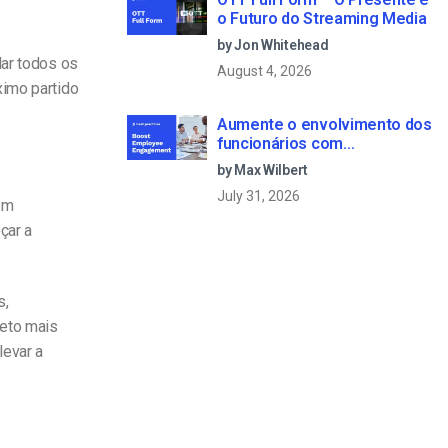
o Futuro do Streaming Media
by Jon Whitehead
lar todos os
August 4, 2026
ximo partido
Aumente o envolvimento dos
funcionários com
comunicações empresariais
by Max Wilbert
em direto
July 31, 2026
em
çar a
s,
reto mais
levar a