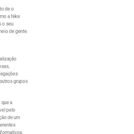
to de o
omo a Nike
s o seu
eio de gente.
alização
esas,
gregações
 outros grupos
 que a
vel pelo
ação de um
ferentes
nformativos,