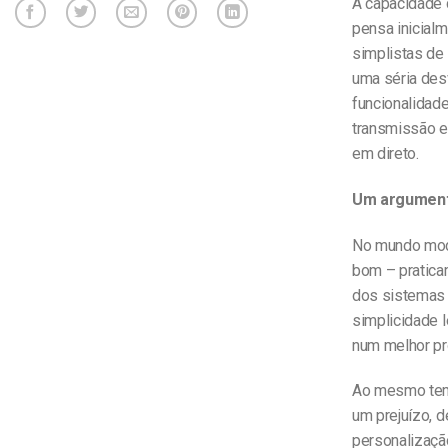
A capacidade 
pensa inicial
simplistas de 
uma séria des
funcionalidade
transmissão e
em direto.
Um argument
No mundo mode
bom – pratica
dos sistemas 
simplicidade 
num melhor pr
Ao mesmo temp
um prejuízo, d
personalizaçã