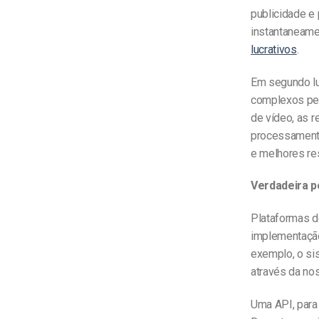
publicidade e 
instantaneame
lucrativos
.
Em segundo lu
complexos per
de vídeo, as r
processamento
e melhores re
Verdadeira p
Plataformas d
implementação
exemplo, o si
através da nos
Uma API, para