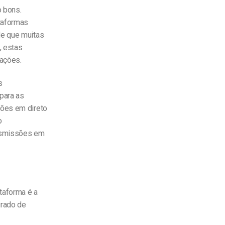
o bons.
taformas
de que muitas
, estas
zações.
s
para as
sões em direto
o
ansmissões em
ataforma é a
urado de