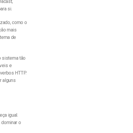
Dacast,
ra si.
lizado, como o
ação mais
stema de
o sistema tão
íveis e
 verbos HTTP.
 alguns
ça igual.
 dominar o