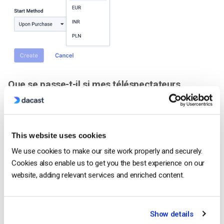
Que se passe-t-il si mes téléspectateurs
demandent un remboursement ?
Vos spectateurs seront remboursés dans la devise de leur
achat initial.
This website uses cookies
Combien de prix par contenu vidéo puis-je
We use cookies to make our site work properly and securely.
définir ?
Cookies also enable us to get you the best experience on our
website, adding relevant services and enriched content.
Vous pouvez créer un nombre infini de prix par contenu.
Types de monétisation disponibles avec Dacast
Show details
Pour rappel, il existe trois méthodes de
monétisation