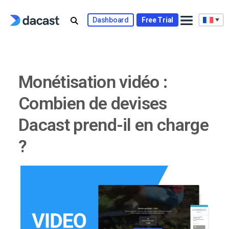
Skip
to
Dashboard
Free Trial
content
Monétisation vidéo :
Combien de devises
Dacast prend-il en charge
?