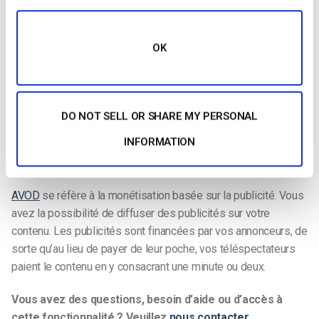
proposées par Dacast
: SVOD, TVOD et AVOD.
SVOD
est une méthode basée sur l’abonnement qui permet
OK
aux spectateurs d’avoir un accès illimité à une vidéothèque
pendant toute la durée de leur abonnement. Les abonnements
sont généralement hebdomadaires, mensuels ou trimestriels.
DO NOT SELL OR SHARE MY PERSONAL
TVOD
est plus communément connu sous le nom de pay-per-
INFORMATION
view (paiement à la séance). Comme son nom l’indique, les
téléspectateurs paient pour ce qu’ils veulent regarder.
AVOD
se réfère à la monétisation basée sur la publicité. Vous
avez la possibilité de diffuser des publicités sur votre
contenu. Les publicités sont financées par vos annonceurs, de
sorte qu’au lieu de payer de leur poche, vos téléspectateurs
paient le contenu en y consacrant une minute ou deux.
Vous avez des questions, besoin d’aide ou d’accès à
cette fonctionnalité ? Veuillez
nous contacter
.