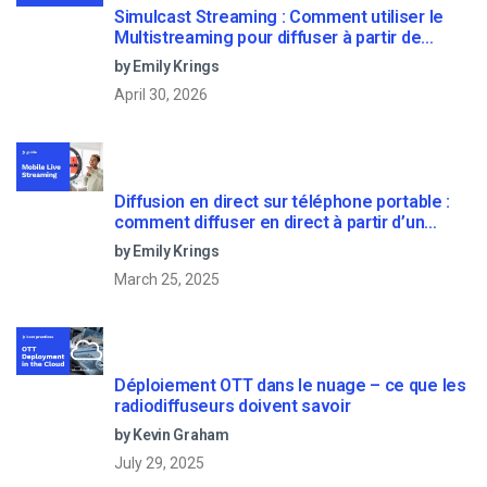
Simulcast Streaming : Comment utiliser le
Multistreaming pour diffuser à partir de
plusieurs sites
by Emily Krings
April 30, 2026
Diffusion en direct sur téléphone portable :
comment diffuser en direct à partir d’un
téléphone portable
by Emily Krings
March 25, 2025
Déploiement OTT dans le nuage – ce que les
radiodiffuseurs doivent savoir
by Kevin Graham
July 29, 2025