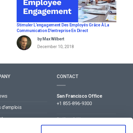
Stimuler L’engagement Des Employés Grâce À La
Communication D’entreprise En Direct
by Max Wilbert
December 10, 2018
PANY
CONTACT
news
San Francisco Office
+1 855-896-9300
s d’emplois
ct
Beijing Office
+86 105-123-5043
naires