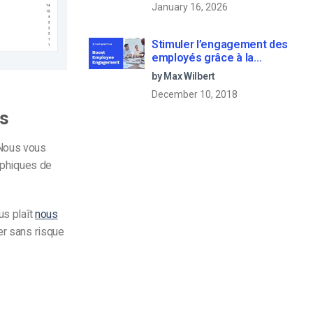
January 16, 2026
Stimuler l’engagement des
employés grâce à la
communication d’entreprise
by Max Wilbert
en direct
December 10, 2018
cs
 Nous vous
aphiques de
us plaît
nous
er sans risque