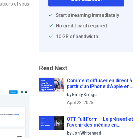
ateurs et vous
Start streaming immediately
No credit card required
10 GB of bandwidth
Read Next
Comment diffuser en direct à
partir d’un iPhone d’Apple en
6 étapes faciles
by Emily Krings
April 23, 2025
OTT Full Form – Le présent et
l’avenir des médias en
continu
by Jon Whitehead