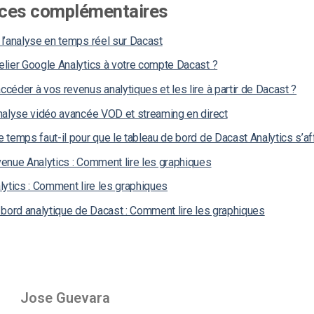
ces complémentaires
l’analyse en temps réel sur Dacast
lier Google Analytics à votre compte Dacast ?
éder à vos revenus analytiques et les lire à partir de Dacast ?
nalyse vidéo avancée VOD et streaming en direct
temps faut-il pour que le tableau de bord de Dacast Analytics s’af
enue Analytics : Comment lire les graphiques
ytics : Comment lire les graphiques
 bord analytique de Dacast : Comment lire les graphiques
Jose Guevara