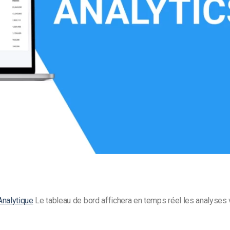
Monétisation vidéo
té
Marketing vidéo
Analytique
Le tableau de bord affichera en
temps réel
les
analyses 