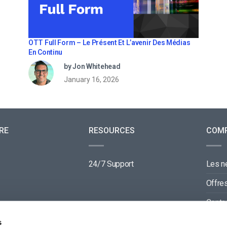
OTT Full Form – Le Présent Et L’avenir Des Médias
En Continu
by Jon Whitehead
January 16, 2026
RE
RESOURCES
COM
24/7 Support
Les 
Offre
Conta
Parte
s