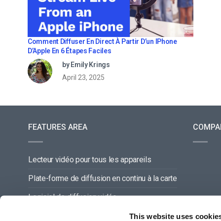
Comment Diffuser En Direct À Partir D’un IPhone
D’Apple En 6 Étapes Faciles
by Emily Krings
April 23, 2025
FEATURES AREA
COMPA
Lecteur vidéo pour tous les appareils
Plate-forme de diffusion en continu à la carte
Logiciel de diffusion vidéo
Gestion du contenu vidéo
This website uses cookie