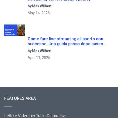
by Max Wilbert
May 14, 2026
Come fare live streaming all’aperto con
successo: Una guida passo dopo passo
[2021 Update]
by Max Wilbert
April 11, 2025
FEATURES AREA
Lettore Video per Tutti i Dispositivi