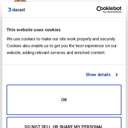
Jose is a part of the Dacast Customer
Onboarding team and started working with
the company in 2016. He has vast
experience in customer
This website uses cookies
service/engagement and live streaming
We use cookies to make our site work properly and securely.
support.
Cookies also enable us to get you the best experience on our
website, adding relevant services and enriched content.
Show details
Free 14-Day Trial
OK
Get Started!
DO NOT SELL OR SHARE MY PERSONAL
Start streaming immediately