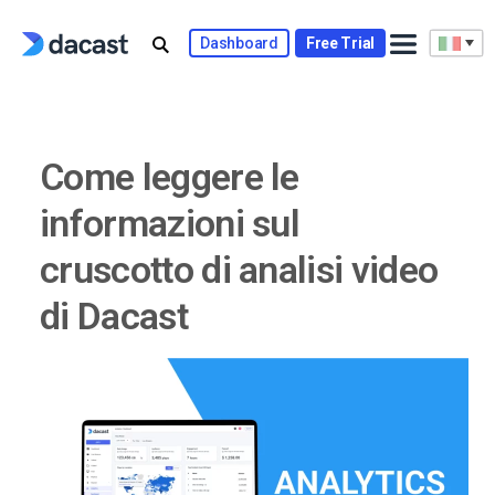
Skip
to
Dashboard
Free Trial
content
Come leggere le
informazioni sul
cruscotto di analisi video
di Dacast