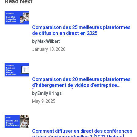
Read Next
Comparaison des 25 meilleures plateformes
de diffusion en direct en 2025
by Max Wilbert
January 13, 2026
Comparaison des 20 meilleures plateformes
d’hébergement de vidéos d’entreprise
[Updated for 2022]
by Emily Krings
May 9, 2025
Comment diffuser en direct des conférences
et des réunions virtuelles ? [2021 Update]