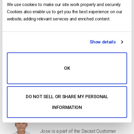
We use cookies to make our site work properly and securely.
Commencer Gratuitement
Cookies also enable us to get you the best experience on our
website, adding relevant services and enriched content.
Ressources complémentaires
Comment configurer la diffusion en continu de plusieurs
Show details
caméras ?
Comment diffuser en direct sur Internet
10 meilleures caméras 4K pour la diffusion en direct en
OK
2021
Puis-je faire de la diffusion en direct avec une caméra IP ?
DO NOT SELL OR SHARE MY PERSONAL
INFORMATION
Jose Guevara
Jose is a part of the Dacast Customer