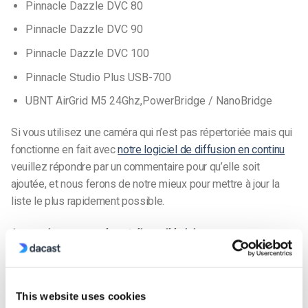
Pinnacle Dazzle DVC 80
Pinnacle Dazzle DVC 90
Pinnacle Dazzle DVC 100
Pinnacle Studio Plus USB-700
UBNT AirGrid M5 24Ghz,PowerBridge / NanoBridge
Si vous utilisez une caméra qui n’est pas répertoriée mais qui
fonctionne en fait avec
notre logiciel de diffusion en continu
veuillez répondre par un commentaire pour qu’elle soit
ajoutée, et nous ferons de notre mieux pour mettre à jour la
liste le plus rapidement possible.
La version espagnole est disponible
ici
.
Vous n’êtes pas encore utilisateur de Dacast et vous
souhaitez l’essayer sans risque pendant 14 jours ?
Inscrivez-vous dès aujourd’hui pour commencer.
This website uses cookies