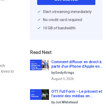
Start streaming immediately
No credit card required
10 GB of bandwidth
Read Next
Comment diffuser en direct à
Tech
partir d’un iPhone d’Apple en
6 étapes faciles
 loves to
by Emily Krings
August 5, 2026
OTT Full Form – Le présent et
l’avenir des médias en
continu
by Jon Whitehead