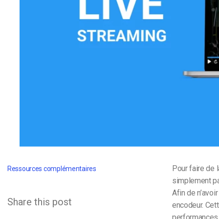
d’apprentissage en ligne
CMS vidéo
Confidentialité et sécuri
Pour faire de 
Ressources complémentaires
simplement par
Afin de n’avoi
Share this post
encodeur.
Cett
performances, 