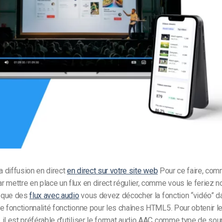
Monétisation vidéo
té
Marketing vidéo
la diffusion en direct
en direct sur votre site web
Pour ce faire, co
 mettre en place un flux en direct régulier, comme vous le feriez 
r que des
flux avec audio
vous devez décocher la fonction “vidéo” d
e fonctionnalité fonctionne pour les chaînes HTML5. Pour obtenir l
il est préférable d’utiliser le format audio AAC comme type de sou