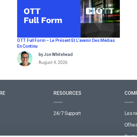
OTT Full Form – Le Présent Et L’avenir Des Médias
En Continu
by Jon Whitehead
August 4, 2026
RE
RESOURCES
COM
24/7 Support
Les 
Offre
Conta