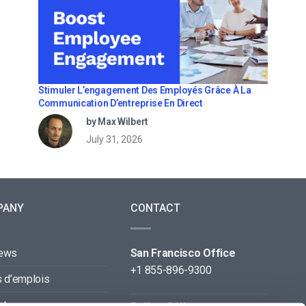
Stimuler L’engagement Des Employés Grâce À La
Communication D’entreprise En Direct
by Max Wilbert
July 31, 2026
PANY
CONTACT
news
San Francisco Office
+1 855-896-9300
s d’emplois
ct