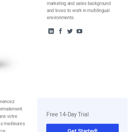
marketing and sales background
and loves to work in multilingual
environments.
mmencez
normalement.
Free 14-Day Trial
ans votre
es meilleures
Get Started!
rce.