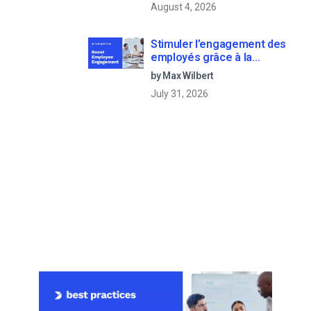
August 4, 2026
Stimuler l’engagement des
employés grâce à la
communication d’entreprise
by Max Wilbert
en direct
July 31, 2026